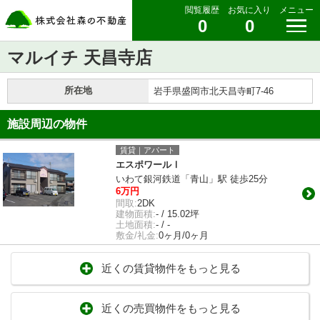
閲覧履歴
お気に入り
メニュー
0
0
マルイチ 天昌寺店
所在地
岩手県盛岡市北天昌寺町7-46
施設周辺の物件
賃貸｜アパート
エスポワールⅠ
いわて銀河鉄道「青山」駅 徒歩25分
6万円
間取:
2DK
建物面積:
- / 15.02坪
土地面積:
- / -
敷金/礼金:
0ヶ月/0ヶ月
近くの賃貸物件をもっと見る
近くの売買物件をもっと見る