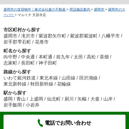
盛岡市の賃貸物件｜株式会社森の不動産
>
周辺施設案内
>
盛岡市
>
盛岡市のス
ーパー
>
マルイチ 天昌寺店
市区町村から探す
盛岡市
/
滝沢市
/
紫波郡矢巾町
/
紫波郡紫波町
/
八幡平市
/
岩手郡雫石町
/
花巻市
町名から探す
向中野
/
中央通
/
本町通
/
前九年
/
太田
/
高松
/
茶畑
/
志家町
/
長田町
/
神子田町
路線から探す
いわて銀河鉄道
/
東北本線
/
山田線
/
田沢湖線
/
東北新幹線
/
秋田新幹線
/
花輪線
駅から探す
盛岡
/
青山
/
上盛岡
/
仙北町
/
厨川
/
矢幅
/
大釜
/
山岸
/
岩手飯岡
/
小岩井
電話でお問い合わせ