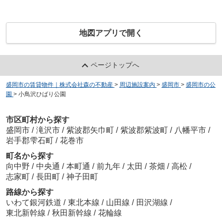
地図アプリで開く
ページトップへ
盛岡市の賃貸物件｜株式会社森の不動産
>
周辺施設案内
>
盛岡市
>
盛岡市の公
園
>
小鳥沢ひばり公園
市区町村から探す
盛岡市
/
滝沢市
/
紫波郡矢巾町
/
紫波郡紫波町
/
八幡平市
/
岩手郡雫石町
/
花巻市
町名から探す
向中野
/
中央通
/
本町通
/
前九年
/
太田
/
茶畑
/
高松
/
志家町
/
長田町
/
神子田町
路線から探す
いわて銀河鉄道
/
東北本線
/
山田線
/
田沢湖線
/
東北新幹線
/
秋田新幹線
/
花輪線