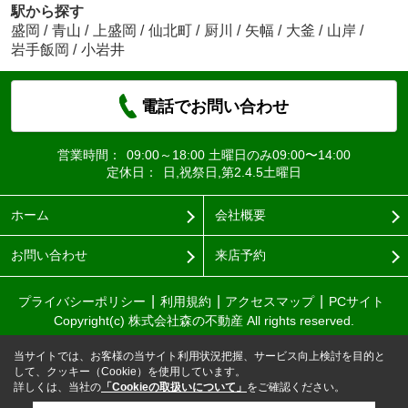
駅から探す
盛岡
/
青山
/
上盛岡
/
仙北町
/
厨川
/
矢幅
/
大釜
/
山岸
/
岩手飯岡
/
小岩井
電話でお問い合わせ
営業時間：
09:00～18:00 土曜日のみ09:00〜14:00
定休日：
日,祝祭日,第2.4.5土曜日
ホーム
会社概要
お問い合わせ
来店予約
プライバシーポリシー
利用規約
アクセスマップ
PCサイト
Copyright(c) 株式会社森の不動産 All rights reserved.
当サイトでは、お客様の当サイト利用状況把握、サービス向上検討を目的と
して、クッキー（Cookie）を使用しています。
詳しくは、当社の
「Cookieの取扱いについて」
をご確認ください。