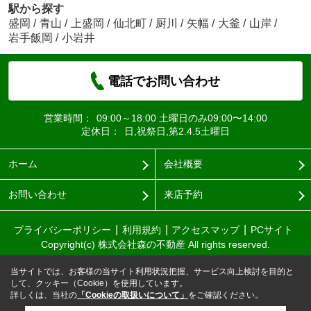
駅から探す
盛岡
/
青山
/
上盛岡
/
仙北町
/
厨川
/
矢幅
/
大釜
/
山岸
/
岩手飯岡
/
小岩井
電話でお問い合わせ
営業時間：
09:00～18:00 土曜日のみ09:00〜14:00
定休日：
日,祝祭日,第2.4.5土曜日
ホーム
会社概要
お問い合わせ
来店予約
プライバシーポリシー
利用規約
アクセスマップ
PCサイト
Copyright(c) 株式会社森の不動産 All rights reserved.
当サイトでは、お客様の当サイト利用状況把握、サービス向上検討を目的と
して、クッキー（Cookie）を使用しています。
詳しくは、当社の
「Cookieの取扱いについて」
をご確認ください。