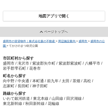
地図アプリで開く
ページトップへ
盛岡市の賃貸物件｜株式会社森の不動産
>
周辺施設案内
>
盛岡市
>
盛岡市の公
園
>
てかけのまつ幼児公園
市区町村から探す
盛岡市
/
滝沢市
/
紫波郡矢巾町
/
紫波郡紫波町
/
八幡平市
/
岩手郡雫石町
/
花巻市
町名から探す
向中野
/
中央通
/
本町通
/
前九年
/
太田
/
茶畑
/
高松
/
志家町
/
長田町
/
神子田町
路線から探す
いわて銀河鉄道
/
東北本線
/
山田線
/
田沢湖線
/
東北新幹線
/
秋田新幹線
/
花輪線