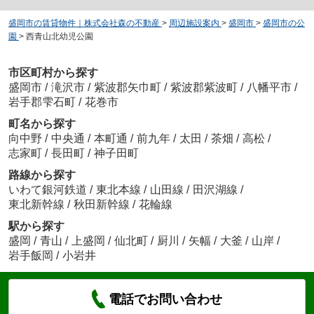
盛岡市の賃貸物件｜株式会社森の不動産
>
周辺施設案内
>
盛岡市
>
盛岡市の公
園
>
西青山北幼児公園
市区町村から探す
盛岡市
/
滝沢市
/
紫波郡矢巾町
/
紫波郡紫波町
/
八幡平市
/
岩手郡雫石町
/
花巻市
町名から探す
向中野
/
中央通
/
本町通
/
前九年
/
太田
/
茶畑
/
高松
/
志家町
/
長田町
/
神子田町
路線から探す
いわて銀河鉄道
/
東北本線
/
山田線
/
田沢湖線
/
東北新幹線
/
秋田新幹線
/
花輪線
駅から探す
盛岡
/
青山
/
上盛岡
/
仙北町
/
厨川
/
矢幅
/
大釜
/
山岸
/
岩手飯岡
/
小岩井
電話でお問い合わせ