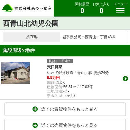
閲覧履歴
お気に入り
メニュー
0
0
西青山北幼児公園
所在地
岩手県盛岡市西青山３丁目43-6
施設周辺の物件
賃貸｜一戸建て
穴口貸家
いわて銀河鉄道「青山」駅 徒歩24分
6.9万円
間取:
2LDK
建物面積:
56.31㎡ / 17.03坪
土地面積:
- / -
敷金/礼金:
2ヶ月/-
近くの賃貸物件をもっと見る
近くの売買物件をもっと見る