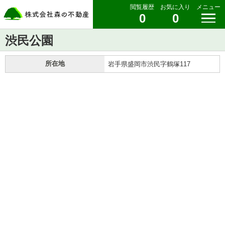
閲覧履歴
お気に入り
メニュー
0
0
渋民公園
所在地
岩手県盛岡市渋民字鶴塚117