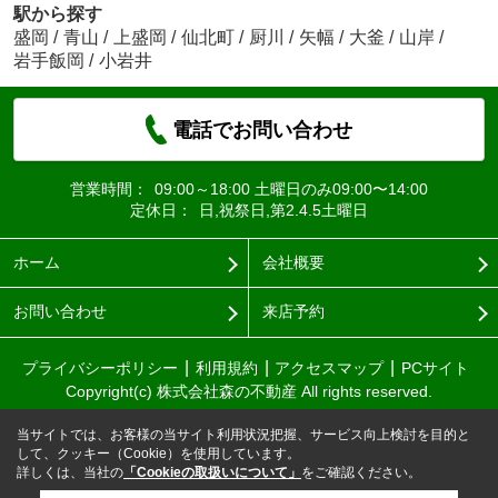
駅から探す
盛岡
/
青山
/
上盛岡
/
仙北町
/
厨川
/
矢幅
/
大釜
/
山岸
/
岩手飯岡
/
小岩井
電話でお問い合わせ
営業時間：
09:00～18:00 土曜日のみ09:00〜14:00
定休日：
日,祝祭日,第2.4.5土曜日
ホーム
会社概要
お問い合わせ
来店予約
プライバシーポリシー
利用規約
アクセスマップ
PCサイト
Copyright(c) 株式会社森の不動産 All rights reserved.
当サイトでは、お客様の当サイト利用状況把握、サービス向上検討を目的と
して、クッキー（Cookie）を使用しています。
詳しくは、当社の
「Cookieの取扱いについて」
をご確認ください。