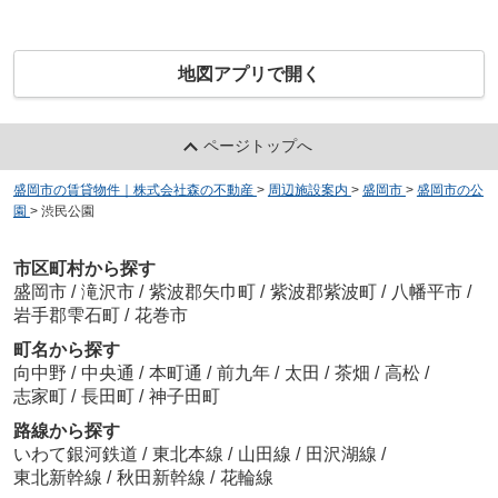
地図アプリで開く
ページトップへ
盛岡市の賃貸物件｜株式会社森の不動産
>
周辺施設案内
>
盛岡市
>
盛岡市の公
園
>
渋民公園
市区町村から探す
盛岡市
/
滝沢市
/
紫波郡矢巾町
/
紫波郡紫波町
/
八幡平市
/
岩手郡雫石町
/
花巻市
町名から探す
向中野
/
中央通
/
本町通
/
前九年
/
太田
/
茶畑
/
高松
/
志家町
/
長田町
/
神子田町
路線から探す
いわて銀河鉄道
/
東北本線
/
山田線
/
田沢湖線
/
東北新幹線
/
秋田新幹線
/
花輪線