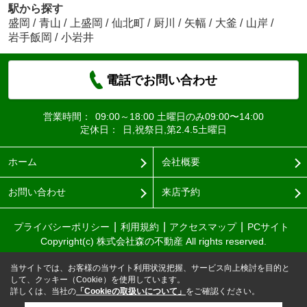
駅から探す
盛岡
/
青山
/
上盛岡
/
仙北町
/
厨川
/
矢幅
/
大釜
/
山岸
/
岩手飯岡
/
小岩井
電話でお問い合わせ
営業時間：
09:00～18:00 土曜日のみ09:00〜14:00
定休日：
日,祝祭日,第2.4.5土曜日
ホーム
会社概要
お問い合わせ
来店予約
プライバシーポリシー
利用規約
アクセスマップ
PCサイト
Copyright(c) 株式会社森の不動産 All rights reserved.
当サイトでは、お客様の当サイト利用状況把握、サービス向上検討を目的と
して、クッキー（Cookie）を使用しています。
詳しくは、当社の
「Cookieの取扱いについて」
をご確認ください。