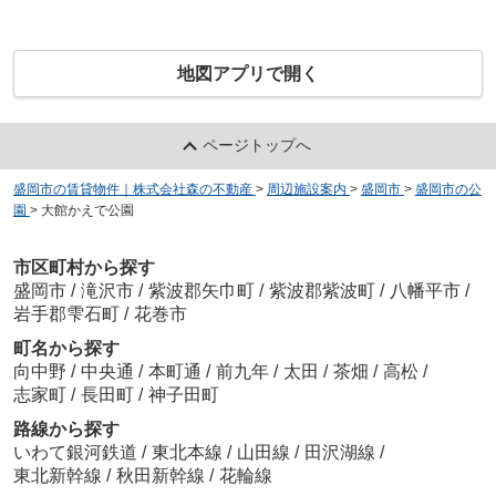
地図アプリで開く
ページトップへ
盛岡市の賃貸物件｜株式会社森の不動産
>
周辺施設案内
>
盛岡市
>
盛岡市の公
園
>
大館かえで公園
市区町村から探す
盛岡市
/
滝沢市
/
紫波郡矢巾町
/
紫波郡紫波町
/
八幡平市
/
岩手郡雫石町
/
花巻市
町名から探す
向中野
/
中央通
/
本町通
/
前九年
/
太田
/
茶畑
/
高松
/
志家町
/
長田町
/
神子田町
路線から探す
いわて銀河鉄道
/
東北本線
/
山田線
/
田沢湖線
/
東北新幹線
/
秋田新幹線
/
花輪線