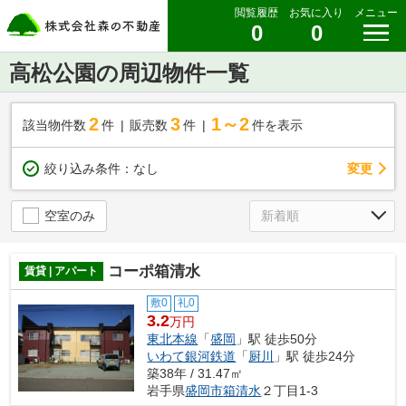
閲覧履歴
お気に入り
メニュー
0
0
高松公園の周辺物件一覧
2
3
1～2
該当物件数
件
販売数
件
件を表示
変更
絞り込み条件：
なし
空室のみ
コーポ箱清水
賃貸 | アパート
敷0
礼0
3.2
万円
東北本線
「
盛岡
」駅 徒歩50分
いわて銀河鉄道
「
厨川
」駅 徒歩24分
築38年 / 31.47㎡
岩手県
盛岡市
箱清水
２丁目1-3