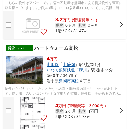
こちらの物件はアパートです。森の不動産は盛岡市にある賃貸物件を豊富に
取り扱っています。お探しの際はmori-no@f8.dion.ne.jpにて、お気軽に当社
へお問い合わせ下さい。
3.2
万
円
(管理費等：- )
0ヶ月
0ヶ月
敷金
礼金
1階 / 2K / 31.47㎡
ハートウォーム高松
賃貸 | アパート
4
万円
山田線
「
上盛岡
」駅 徒歩31分
いわて銀河鉄道
「
厨川
」駅 徒歩34分
築49年 / 34.78㎡
岩手県
盛岡市
高松
４丁目
物件から498mのところにわたなべ内科・脳神経内科クリニックがありま
す。使い勝手のいいコンパクトな間取りが特徴。物件探しを始めるのであれ
ば、森の不動産から始めませんか？お客様...
4
万
円
(管理費等：2,000円 )
2ヶ月
4万円
敷金
礼金
2階 / 2DK / 34.78㎡