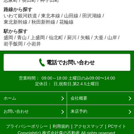
志家町
/
長田町
/
神子田町
路線から探す
いわて銀河鉄道
/
東北本線
/
山田線
/
田沢湖線
/
東北新幹線
/
秋田新幹線
/
花輪線
駅から探す
盛岡
/
青山
/
上盛岡
/
仙北町
/
厨川
/
矢幅
/
大釜
/
山岸
/
岩手飯岡
/
小岩井
電話でお問い合わせ
営業時間：
09:00～18:00 土曜日のみ09:00〜14:00
定休日：
日,祝祭日,第2.4.5土曜日
ホーム
会社概要
お問い合わせ
来店予約
プライバシーポリシー
利用規約
アクセスマップ
PCサイト
Copyright(c) 株式会社森の不動産 All rights reserved.