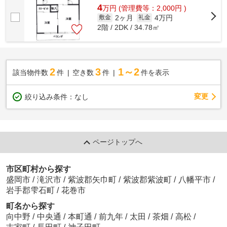
4
万
円
(管理費等：2,000円 )
2ヶ月
4万円
敷金
礼金
2階 / 2DK / 34.78㎡
2
3
1～2
該当物件数
件
空き数
件
件を表示
変更
絞り込み条件：
なし
ページトップへ
市区町村から探す
盛岡市
/
滝沢市
/
紫波郡矢巾町
/
紫波郡紫波町
/
八幡平市
/
岩手郡雫石町
/
花巻市
町名から探す
向中野
/
中央通
/
本町通
/
前九年
/
太田
/
茶畑
/
高松
/