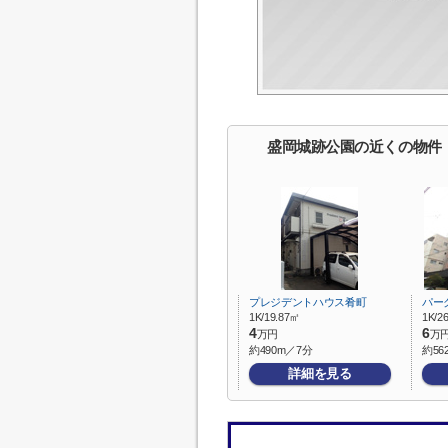
盛岡城跡公園の近くの物件
プレジデントハウス肴町
パー
1K/19.87㎡
1K/2
4
6
万円
万
約490m／7分
約56
詳細を見る