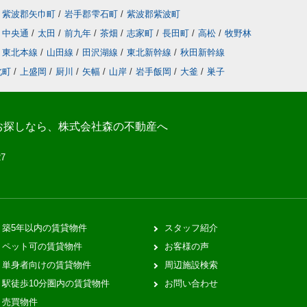
紫波郡矢巾町
/
岩手郡雫石町
/
紫波郡紫波町
中央通
/
太田
/
前九年
/
茶畑
/
志家町
/
長田町
/
高松
/
牧野林
東北本線
/
山田線
/
田沢湖線
/
東北新幹線
/
秋田新幹線
北町
/
上盛岡
/
厨川
/
矢幅
/
山岸
/
岩手飯岡
/
大釜
/
巣子
お探しなら、株式会社森の不動産へ
27
築5年以内の賃貸物件
スタッフ紹介
ペット可の賃貸物件
お客様の声
単身者向けの賃貸物件
周辺施設検索
駅徒歩10分圏内の賃貸物件
お問い合わせ
売買物件