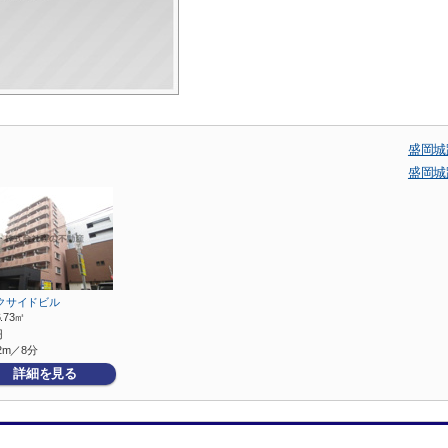
盛岡城
盛岡城
クサイドビル
6.73㎡
円
2m／8分
詳細を見る