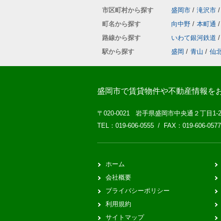
市区町村から探す
盛岡市
/
滝沢市
/
町名から探す
向中野
/
本町通
/
路線から探す
いわて銀河鉄道
/
駅から探す
盛岡
/
青山
/
仙
盛岡市で賃貸物件や不動産情報を
〒020-0021 岩手県盛岡市中央通２丁目1-
TEL：019-606-0555 / FAX：019-606-0577
ホーム
会社概要
プライバシーポリシー
利用規約
サイトマップ