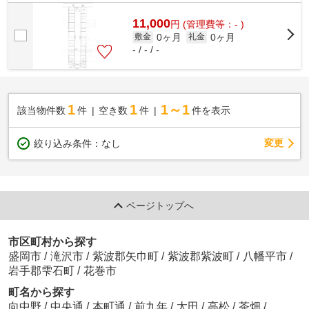
11,000
円
(管理費等：- )
0ヶ月
0ヶ月
敷金
礼金
- / - / -
1
1
1～1
該当物件数
件
空き数
件
件を表示
変更
絞り込み条件：
なし
ページトップへ
市区町村から探す
盛岡市
/
滝沢市
/
紫波郡矢巾町
/
紫波郡紫波町
/
八幡平市
/
岩手郡雫石町
/
花巻市
町名から探す
向中野
/
中央通
/
本町通
/
前九年
/
太田
/
高松
/
茶畑
/