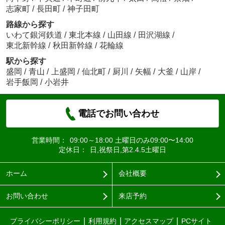
志家町
/
長田町
/
神子田町
路線から探す
いわて銀河鉄道
/
東北本線
/
山田線
/
田沢湖線
/
東北新幹線
/
秋田新幹線
/
花輪線
駅から探す
盛岡
/
青山
/
上盛岡
/
仙北町
/
厨川
/
矢幅
/
大釜
/
山岸
/
岩手飯岡
/
小岩井
電話でお問い合わせ
営業時間：
09:00～18:00 土曜日のみ09:00〜14:00
定休日：
日,祝祭日,第2.4.5土曜日
ホーム
会社概要
お問い合わせ
来店予約
プライバシーポリシー
利用規約
アクセスマップ
PCサイト