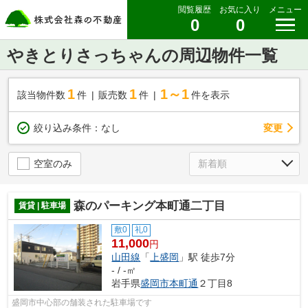
閲覧履歴
お気に入り
メニュー
0
0
やきとりさっちゃんの周辺物件一覧
1
1
1～1
該当物件数
件
販売数
件
件を表示
変更
絞り込み条件：
なし
空室のみ
森のパーキング本町通二丁目
賃貸 | 駐車場
敷0
礼0
11,000
円
山田線
「
上盛岡
」駅 徒歩7分
- / -㎡
岩手県
盛岡市
本町通
２丁目8
盛岡市中心部の舗装された駐車場です