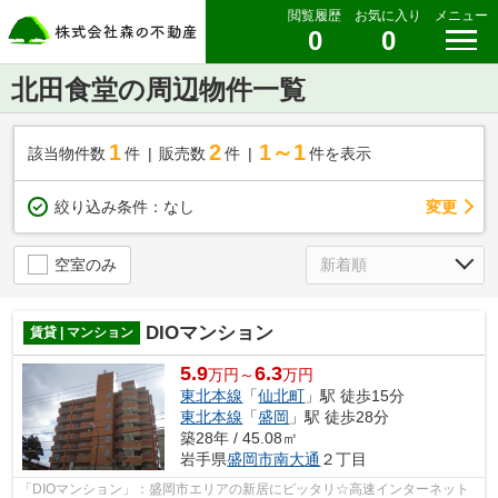
閲覧履歴
お気に入り
メニュー
0
0
北田食堂の周辺物件一覧
1
2
1～1
該当物件数
件
販売数
件
件を表示
変更
絞り込み条件：
なし
空室のみ
DIOマンション
賃貸 | マンション
5.9
6.3
万円～
万円
東北本線
「
仙北町
」駅 徒歩15分
東北本線
「
盛岡
」駅 徒歩28分
築28年 / 45.08㎡
岩手県
盛岡市
南大通
２丁目
「DIOマンション」：盛岡市エリアの新居にピッタリ☆高速インターネット