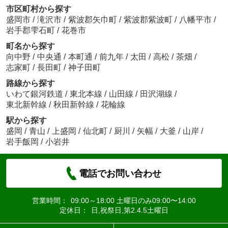
市区町村から探す
盛岡市
/
滝沢市
/
紫波郡矢巾町
/
紫波郡紫波町
/
八幡平市
/
岩手郡雫石町
/
花巻市
町名から探す
向中野
/
中央通
/
本町通
/
前九年
/
太田
/
高松
/
茶畑
/
志家町
/
長田町
/
神子田町
路線から探す
いわて銀河鉄道
/
東北本線
/
山田線
/
田沢湖線
/
東北新幹線
/
秋田新幹線
/
花輪線
駅から探す
盛岡
/
青山
/
上盛岡
/
仙北町
/
厨川
/
矢幅
/
大釜
/
山岸
/
岩手飯岡
/
小岩井
電話でお問い合わせ
営業時間：
09:00～18:00 土曜日のみ09:00〜14:00
定休日：
日,祝祭日,第2.4.5土曜日