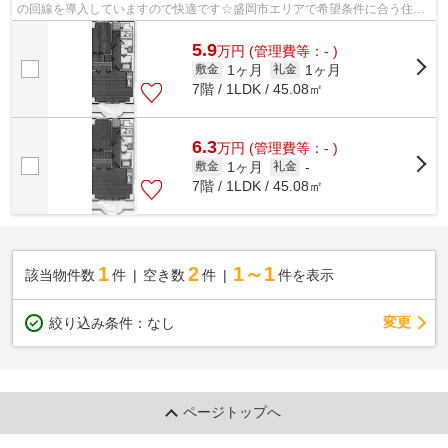
の回線を導入していますので快適です☆盛岡市エリアで希望条件に合う住ま
いを探すなら、地域密着の森の不動産にお...
5.9
万
円
(管理費等：- )
1ヶ月
1ヶ月
敷金
礼金
7階 / 1LDK / 45.08㎡
6.3
万
円
(管理費等：- )
1ヶ月
敷金
礼金
-
7階 / 1LDK / 45.08㎡
1
2
1～1
該当物件数
件
空き数
件
件を表示
変更
絞り込み条件：
なし
ページトップへ