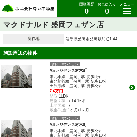
閲覧履歴
お気に入り
メニュー
0
0
マクドナルド 盛岡フェザン店
所在地
岩手県盛岡市盛岡駅前通1-44
施設周辺の物件
賃貸｜マンション
ASレジデンス材木町
東北本線「盛岡」駅 徒歩8分
東北新幹線「盛岡」駅 徒歩10分
田沢湖線「盛岡」駅 徒歩8分
7.6万円
間取:
1LDK
建物面積:
- / 14.15坪
土地面積:
- / -
敷金/礼金:
1ヶ月/1ヶ月
賃貸｜マンション
ASレジデンス材木町
東北本線「盛岡」駅 徒歩8分
東北新幹線「盛岡」駅 徒歩10分