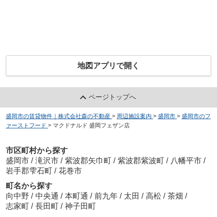
地図アプリで開く
ページトップへ
盛岡市の賃貸物件｜株式会社森の不動産
>
周辺施設案内
>
盛岡市
>
盛岡市のフ
ァーストフード
>
マクドナルド 盛岡フェザン店
市区町村から探す
盛岡市
/
滝沢市
/
紫波郡矢巾町
/
紫波郡紫波町
/
八幡平市
/
岩手郡雫石町
/
花巻市
町名から探す
向中野
/
中央通
/
本町通
/
前九年
/
太田
/
高松
/
茶畑
/
志家町
/
長田町
/
神子田町