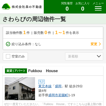
閲覧履歴
お気に入り
メニュー
0
0
さわらびの周辺物件一覧
1
0
1～1
該当物件数
件
販売数
件
件を表示
変更
絞り込み条件：
なし
空室のみ
Fukkou House
賃貸 | アパート
礼0
東北本線
「
盛岡
」駅 徒歩29分
築4年
岩手県
盛岡市
若園町
1-19
ぜひ一度見ていただきたい、「Fukkou House」です☆こちらは最上階の物