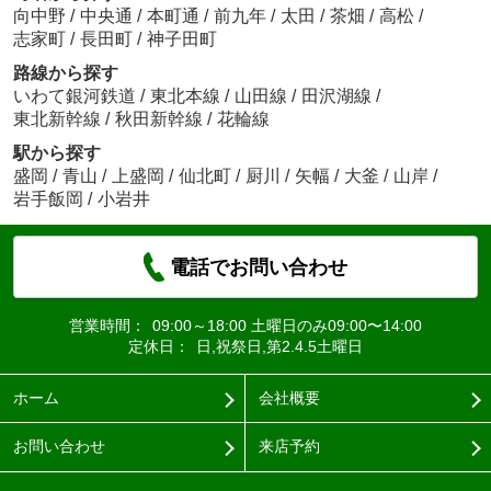
向中野
/
中央通
/
本町通
/
前九年
/
太田
/
茶畑
/
高松
/
志家町
/
長田町
/
神子田町
路線から探す
いわて銀河鉄道
/
東北本線
/
山田線
/
田沢湖線
/
東北新幹線
/
秋田新幹線
/
花輪線
駅から探す
盛岡
/
青山
/
上盛岡
/
仙北町
/
厨川
/
矢幅
/
大釜
/
山岸
/
岩手飯岡
/
小岩井
電話でお問い合わせ
営業時間：
09:00～18:00 土曜日のみ09:00〜14:00
定休日：
日,祝祭日,第2.4.5土曜日
ホーム
会社概要
お問い合わせ
来店予約