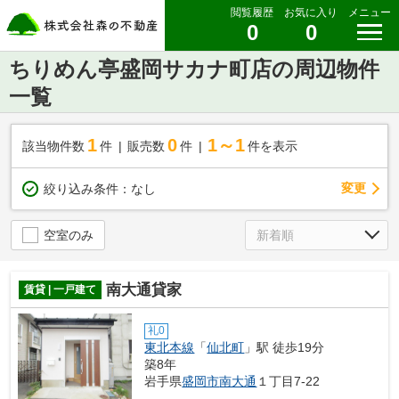
閲覧履歴
お気に入り
メニュー
0
0
ちりめん亭盛岡サカナ町店の周辺物件
一覧
1
0
1～1
該当物件数
件
販売数
件
件を表示
変更
絞り込み条件：
なし
空室のみ
南大通貸家
賃貸 | 一戸建て
礼0
東北本線
「
仙北町
」駅 徒歩19分
築8年
岩手県
盛岡市
南大通
１丁目7-22