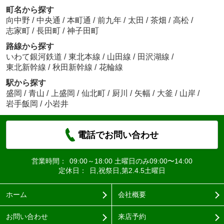
町名から探す
向中野
/
中央通
/
本町通
/
前九年
/
太田
/
茶畑
/
高松
/
志家町
/
長田町
/
神子田町
路線から探す
いわて銀河鉄道
/
東北本線
/
山田線
/
田沢湖線
/
東北新幹線
/
秋田新幹線
/
花輪線
駅から探す
盛岡
/
青山
/
上盛岡
/
仙北町
/
厨川
/
矢幅
/
大釜
/
山岸
/
岩手飯岡
/
小岩井
電話でお問い合わせ
営業時間：
09:00～18:00 土曜日のみ09:00〜14:00
定休日：
日,祝祭日,第2.4.5土曜日
ホーム
会社概要
お問い合わせ
来店予約