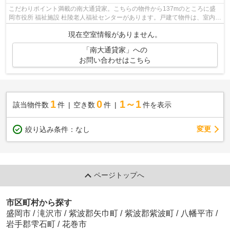
こだわりポイント満載の南大通貸家。こちらの物件から137mのところに盛
岡市役所 福祉施設 杜陵老人福祉センターがあります。戸建て物件は、室内の
レイアウトの自由度も高くお勧めです...
現在空室情報がありません。
「南大通貸家」への
お問い合わせはこちら
1
0
1～1
該当物件数
件
空き数
件
件を表示
変更
絞り込み条件：
なし
ページトップへ
市区町村から探す
盛岡市
/
滝沢市
/
紫波郡矢巾町
/
紫波郡紫波町
/
八幡平市
/
岩手郡雫石町
/
花巻市