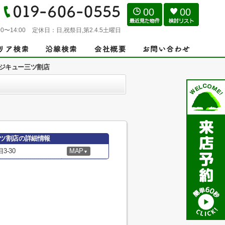
00
00
0〜14:00
定休日：
日,祝祭日,第2.4.5土曜日
ジキュー三ツ割店
ツ割店の詳細情報
-30
MAP
▼