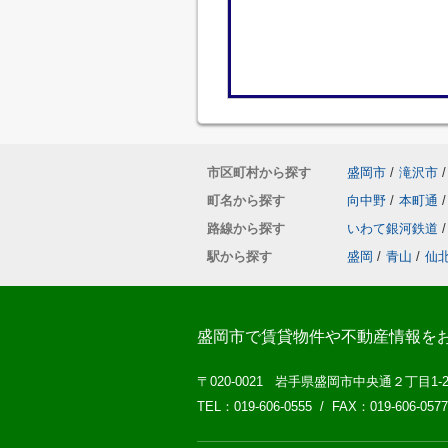
市区町村から探す
盛岡市
/
滝沢市
/
町名から探す
向中野
/
本町通
/
路線から探す
いわて銀河鉄道
/
駅から探す
盛岡
/
青山
/
仙
盛岡市で賃貸物件や不動産情報を
〒020-0021 岩手県盛岡市中央通２丁目1-
TEL：019-606-0555 / FAX：019-606-0577