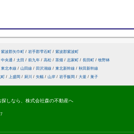
紫波郡矢巾町
/
岩手郡雫石町
/
紫波郡紫波町
中央通
/
太田
/
前九年
/
高松
/
茶畑
/
志家町
/
長田町
/
牧野林
東北本線
/
山田線
/
田沢湖線
/
東北新幹線
/
秋田新幹線
北町
/
上盛岡
/
厨川
/
矢幅
/
山岸
/
岩手飯岡
/
大釜
/
巣子
お探しなら、株式会社森の不動産へ
27