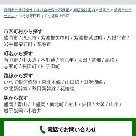
盛岡市の賃貸物件｜株式会社森の不動産
>
周辺施設案内
>
盛岡市
>
盛岡市のラ
ーメン
>
油そば専門店はてな盛岡上田店
市区町村から探す
盛岡市
/
滝沢市
/
紫波郡矢巾町
/
紫波郡紫波町
/
八幡平市
/
岩手郡雫石町
/
花巻市
町名から探す
向中野
/
中央通
/
本町通
/
前九年
/
太田
/
茶畑
/
高松
/
志家町
/
長田町
/
神子田町
路線から探す
いわて銀河鉄道
/
東北本線
/
山田線
/
田沢湖線
/
東北新幹線
/
秋田新幹線
/
花輪線
駅から探す
盛岡
/
青山
/
上盛岡
/
仙北町
/
厨川
/
矢幅
/
大釜
/
山岸
/
岩手飯岡
/
小岩井
電話でお問い合わせ