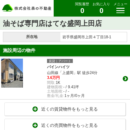
閲覧履歴
お気に入り
メニュー
0
0
油そば専門店はてな盛岡上田店
所在地
岩手県盛岡市上田４丁目18-1
施設周辺の物件
賃貸｜アパート
パインハイツ
山田線「上盛岡」駅 徒歩24分
3.6万円
間取:
1K
建物面積:
- / 9.41坪
土地面積:
- / -
敷金/礼金:
1ヶ月/0ヶ月
近くの賃貸物件をもっと見る
近くの売買物件をもっと見る