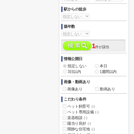
駅からの徒歩
築年数
1
件が該当
情報公開日
指定しない
本日
3日以内
1週間以内
画像・動画あり
画像あり
動画あり
こだわり条件
ペット飼育可
(-)
ペット専用設備
(-)
楽器相談
(-)
陽当り良好
(-)
閑静な住宅地
(-)