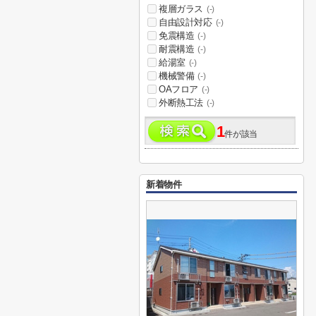
複層ガラス
(-)
自由設計対応
(-)
免震構造
(-)
耐震構造
(-)
給湯室
(-)
機械警備
(-)
OAフロア
(-)
外断熱工法
(-)
1
件が該当
新着物件