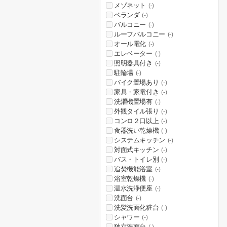
メゾネット
(-)
ベランダ
(-)
バルコニー
(-)
ルーフバルコニー
(-)
オール電化
(-)
エレベーター
(-)
照明器具付き
(-)
駐輪場
(-)
バイク置場あり
(-)
家具・家電付き
(-)
洗濯機置場有
(-)
外観タイル張り
(-)
コンロ２口以上
(-)
食器洗い乾燥機
(-)
システムキッチン
(-)
対面式キッチン
(-)
バス・トイレ別
(-)
追焚機能浴室
(-)
浴室乾燥機
(-)
温水洗浄便座
(-)
洗面台
(-)
洗髪洗面化粧台
(-)
シャワー
(-)
独立洗面台