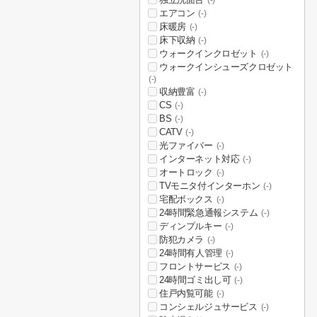
(-)
エアコン
(-)
床暖房
(-)
床下収納
(-)
ウォークインクロゼット
(-)
ウォークインシューズクロゼット
(-)
収納豊富
(-)
CS
(-)
BS
(-)
CATV
(-)
光ファイバー
(-)
インターネット対応
(-)
オートロック
(-)
TVモニタ付インターホン
(-)
宅配ボックス
(-)
24時間緊急通報システム
(-)
ディンプルキー
(-)
防犯カメラ
(-)
24時間有人管理
(-)
フロントサービス
(-)
24時間ゴミ出し可
(-)
住戸内覧可能
(-)
コンシェルジュサービス
(-)