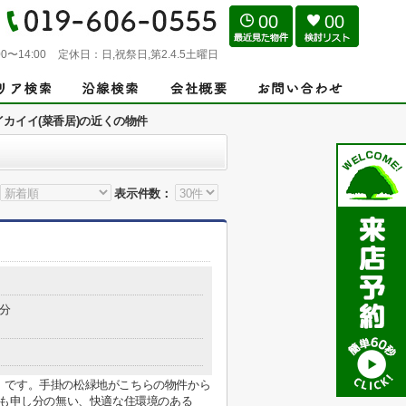
00
00
0〜14:00
定休日：
日,祝祭日,第2.4.5土曜日
イカイイ(菜香居)の近くの物件
表示件数：
0分
」です。手掛の松緑地がこちらの物件から
りも申し分の無い、快適な住環境のある