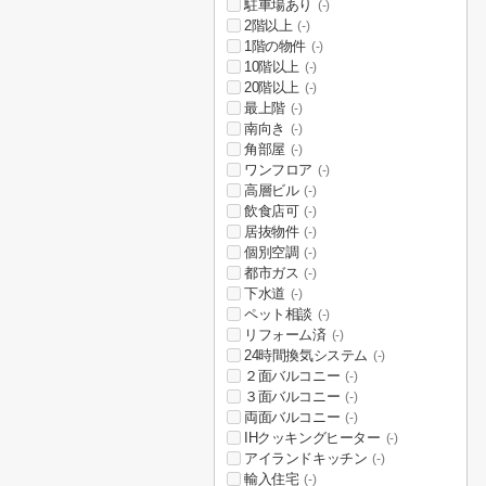
駐車場あり
(-)
2階以上
(-)
1階の物件
(-)
10階以上
(-)
20階以上
(-)
最上階
(-)
南向き
(-)
角部屋
(-)
ワンフロア
(-)
高層ビル
(-)
飲食店可
(-)
居抜物件
(-)
個別空調
(-)
都市ガス
(-)
下水道
(-)
ペット相談
(-)
リフォーム済
(-)
24時間換気システム
(-)
２面バルコニー
(-)
３面バルコニー
(-)
両面バルコニー
(-)
IHクッキングヒーター
(-)
アイランドキッチン
(-)
輸入住宅
(-)