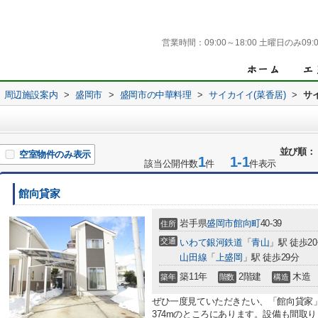
営業時間：
09:00～18:00 土曜日のみ09:0
周辺施設案内
>
盛岡市
>
盛岡市の中華料理
>
サイカイイ(菜香居)
>
サ
並び順：
空室物件のみ表示
1
1-1
該当公開件数
件
件表示
館向貸家
岩手県
盛岡市
館向町
40-39
住所
交通
いわて銀河鉄道
「
青山
」駅 徒歩2
山田線
「
上盛岡
」駅 徒歩29分
築11年
2階建
木造
築年
階数
構造
ぜひ一度見ていただきたい、「館向貸家
374mのところにあります。設備も間取