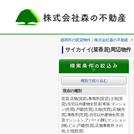
盛岡市の賃貸物件｜株式会社森の不動産
>
サイカイイ(菜香居)周辺物件
種別で絞り込む
現在の種別
賃貸,店舗(賃貸),事務所(賃貸),土地(賃
貸),住宅以外建物全部,駐車場,マンショ
ン(売買),戸建(売買),土地(売買),店舗(売
買),事務所(売買),住宅以外建物全部,投
資マンション,アパート(棟),マンション
(棟),ビル,戸建(投資),店舗事務所,その
他,土地(投資)