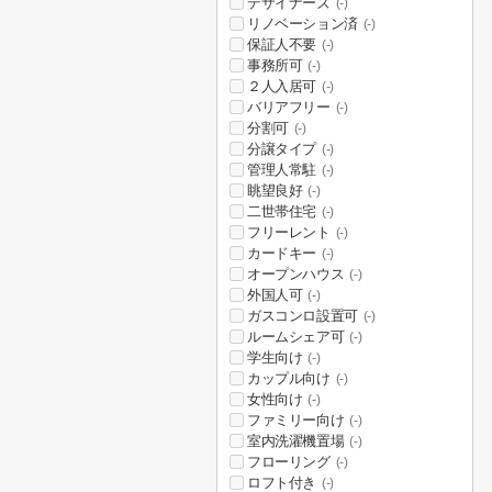
デザイナーズ
(-)
リノベーション済
(-)
保証人不要
(-)
事務所可
(-)
２人入居可
(-)
バリアフリー
(-)
分割可
(-)
分譲タイプ
(-)
管理人常駐
(-)
眺望良好
(-)
二世帯住宅
(-)
フリーレント
(-)
カードキー
(-)
オープンハウス
(-)
外国人可
(-)
ガスコンロ設置可
(-)
ルームシェア可
(-)
学生向け
(-)
カップル向け
(-)
女性向け
(-)
ファミリー向け
(-)
室内洗濯機置場
(-)
フローリング
(-)
ロフト付き
(-)