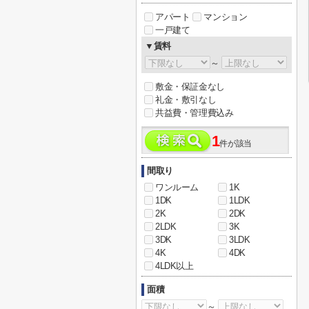
アパート
マンション
一戸建て
▼賃料
～
敷金・保証金なし
礼金・敷引なし
共益費・管理費込み
1
件が該当
間取り
ワンルーム
1K
1DK
1LDK
2K
2DK
2LDK
3K
3DK
3LDK
4K
4DK
4LDK以上
面積
～