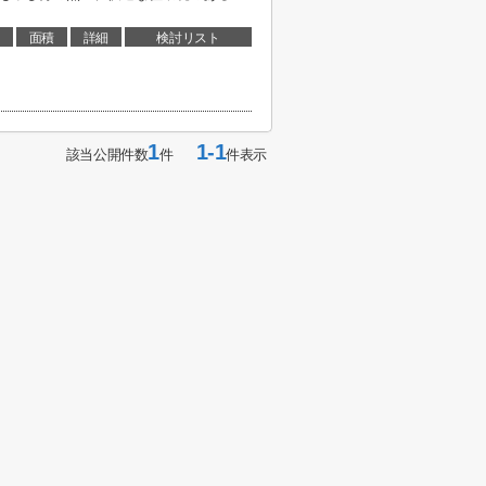
面積
詳細
検討リスト
1
1-1
該当公開件数
件
件表示