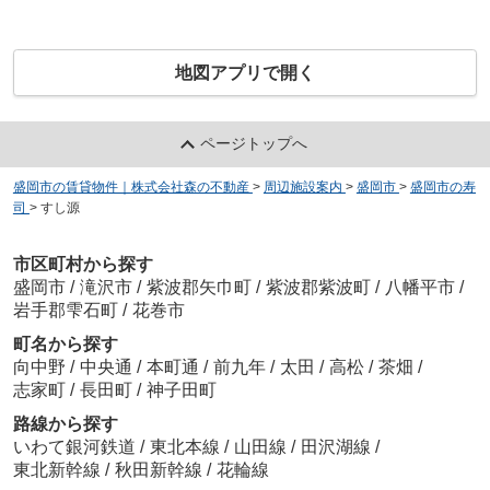
地図アプリで開く
ページトップへ
盛岡市の賃貸物件｜株式会社森の不動産
>
周辺施設案内
>
盛岡市
>
盛岡市の寿
司
>
すし源
市区町村から探す
盛岡市
/
滝沢市
/
紫波郡矢巾町
/
紫波郡紫波町
/
八幡平市
/
岩手郡雫石町
/
花巻市
町名から探す
向中野
/
中央通
/
本町通
/
前九年
/
太田
/
高松
/
茶畑
/
志家町
/
長田町
/
神子田町
路線から探す
いわて銀河鉄道
/
東北本線
/
山田線
/
田沢湖線
/
東北新幹線
/
秋田新幹線
/
花輪線