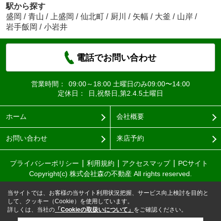
駅から探す
盛岡
/
青山
/
上盛岡
/
仙北町
/
厨川
/
矢幅
/
大釜
/
山岸
/
岩手飯岡
/
小岩井
電話でお問い合わせ
営業時間：
09:00～18:00 土曜日のみ09:00〜14:00
定休日：
日,祝祭日,第2.4.5土曜日
ホーム
会社概要
お問い合わせ
来店予約
プライバシーポリシー
利用規約
アクセスマップ
PCサイト
Copyright(c) 株式会社森の不動産 All rights reserved.
当サイトでは、お客様の当サイト利用状況把握、サービス向上検討を目的と
して、クッキー（Cookie）を使用しています。
詳しくは、当社の
「Cookieの取扱いについて」
をご確認ください。