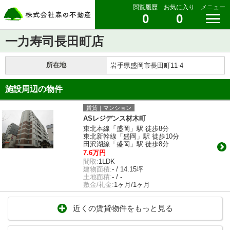
閲覧履歴
お気に入り
メニュー
0
0
一力寿司長田町店
所在地
岩手県盛岡市長田町11-4
施設周辺の物件
賃貸｜マンション
ASレジデンス材木町
東北本線「盛岡」駅 徒歩8分
東北新幹線「盛岡」駅 徒歩10分
田沢湖線「盛岡」駅 徒歩8分
7.6万円
間取:
1LDK
建物面積:
- / 14.15坪
土地面積:
- / -
敷金/礼金:
1ヶ月/1ヶ月
近くの賃貸物件をもっと見る