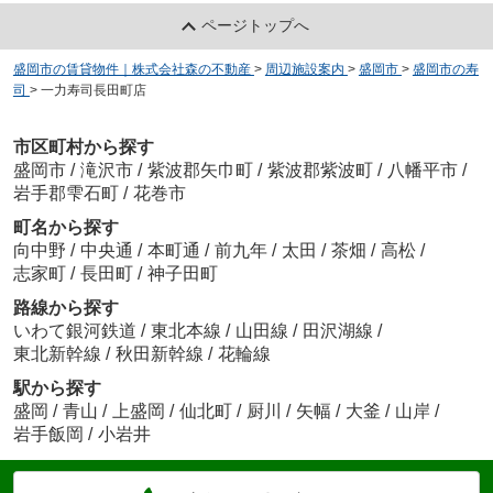
ページトップへ
盛岡市の賃貸物件｜株式会社森の不動産
>
周辺施設案内
>
盛岡市
>
盛岡市の寿
司
>
一力寿司長田町店
市区町村から探す
盛岡市
/
滝沢市
/
紫波郡矢巾町
/
紫波郡紫波町
/
八幡平市
/
岩手郡雫石町
/
花巻市
町名から探す
向中野
/
中央通
/
本町通
/
前九年
/
太田
/
茶畑
/
高松
/
志家町
/
長田町
/
神子田町
路線から探す
いわて銀河鉄道
/
東北本線
/
山田線
/
田沢湖線
/
東北新幹線
/
秋田新幹線
/
花輪線
駅から探す
盛岡
/
青山
/
上盛岡
/
仙北町
/
厨川
/
矢幅
/
大釜
/
山岸
/
岩手飯岡
/
小岩井