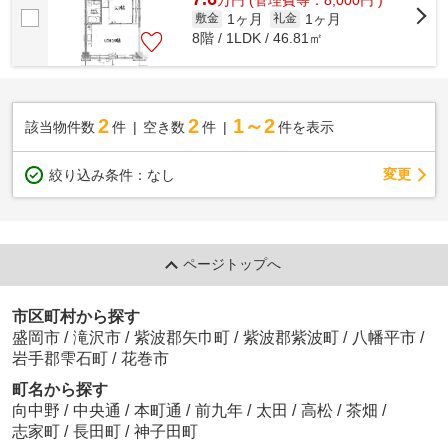
1ヶ月
1ヶ月
敷金
礼金
8階 / 1LDK / 46.81㎡
2
2
1～2
該当物件数
件
空き数
件
件を表示
変更
絞り込み条件：
なし
ページトップへ
市区町村から探す
盛岡市
/
滝沢市
/
紫波郡矢巾町
/
紫波郡紫波町
/
八幡平市
/
岩手郡雫石町
/
花巻市
町名から探す
向中野
/
中央通
/
本町通
/
前九年
/
太田
/
高松
/
茶畑
/
志家町
/
長田町
/
神子田町