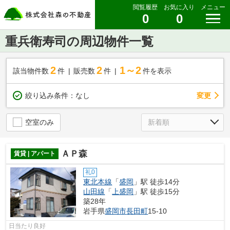
閲覧履歴
お気に入り
メニュー
0
0
重兵衛寿司の周辺物件一覧
2
2
1～2
該当物件数
件
販売数
件
件を表示
変更
絞り込み条件：
なし
空室のみ
ＡＰ森
賃貸 | アパート
礼0
東北本線
「
盛岡
」駅 徒歩14分
山田線
「
上盛岡
」駅 徒歩15分
築28年
岩手県
盛岡市
長田町
15-10
日当たり良好