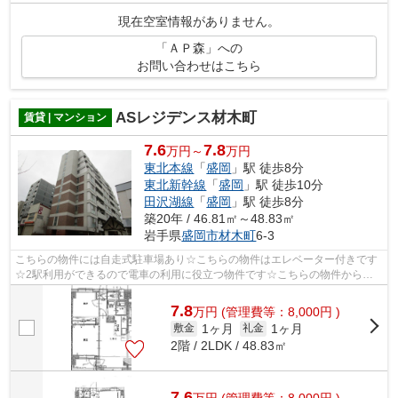
現在空室情報がありません。
「ＡＰ森」への
お問い合わせはこちら
ASレジデンス材木町
賃貸 | マンション
7.6
7.8
万円～
万円
東北本線
「
盛岡
」駅 徒歩8分
東北新幹線
「
盛岡
」駅 徒歩10分
田沢湖線
「
盛岡
」駅 徒歩8分
築20年 / 46.81㎡～48.83㎡
岩手県
盛岡市
材木町
6-3
こちらの物件には自走式駐車場あり☆こちらの物件はエレベーター付きです
☆2駅利用ができるので電車の利用に役立つ物件です☆こちらの物件から、
100mの距離に駐車場あり☆ご来店予約やご質...
7.8
万
円
(管理費等：8,000円 )
1ヶ月
1ヶ月
敷金
礼金
2階 / 2LDK / 48.83㎡
7.6
万
円
(管理費等：8,000円 )