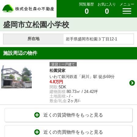
閲覧履歴
お気に入り
メニュー
0
0
盛岡市立松園小学校
所在地
岩手県盛岡市松園３丁目12-1
施設周辺の物件
賃貸｜一戸建て
松園貸家
いわて銀河鉄道「厨川」駅 徒歩69分
4.8万円
間取:
5DK
建物面積:
80.73㎡ / 24.42坪
土地面積:
- / -
敷金/礼金:
2ヶ月/-
近くの賃貸物件をもっと見る
近くの売買物件をもっと見る