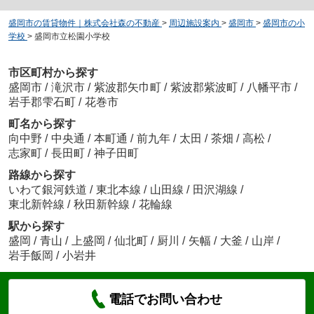
盛岡市の賃貸物件｜株式会社森の不動産
>
周辺施設案内
>
盛岡市
>
盛岡市の小
学校
>
盛岡市立松園小学校
市区町村から探す
盛岡市
/
滝沢市
/
紫波郡矢巾町
/
紫波郡紫波町
/
八幡平市
/
岩手郡雫石町
/
花巻市
町名から探す
向中野
/
中央通
/
本町通
/
前九年
/
太田
/
茶畑
/
高松
/
志家町
/
長田町
/
神子田町
路線から探す
いわて銀河鉄道
/
東北本線
/
山田線
/
田沢湖線
/
東北新幹線
/
秋田新幹線
/
花輪線
駅から探す
盛岡
/
青山
/
上盛岡
/
仙北町
/
厨川
/
矢幅
/
大釜
/
山岸
/
岩手飯岡
/
小岩井
電話でお問い合わせ