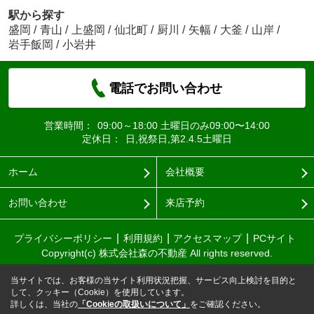
駅から探す
盛岡
/
青山
/
上盛岡
/
仙北町
/
厨川
/
矢幅
/
大釜
/
山岸
/
岩手飯岡
/
小岩井
電話でお問い合わせ
営業時間：
09:00～18:00 土曜日のみ09:00〜14:00
定休日：
日,祝祭日,第2.4.5土曜日
ホーム
会社概要
お問い合わせ
来店予約
プライバシーポリシー
利用規約
アクセスマップ
PCサイト
Copyright(c) 株式会社森の不動産 All rights reserved.
当サイトでは、お客様の当サイト利用状況把握、サービス向上検討を目的と
して、クッキー（Cookie）を使用しています。
詳しくは、当社の
「Cookieの取扱いについて」
をご確認ください。