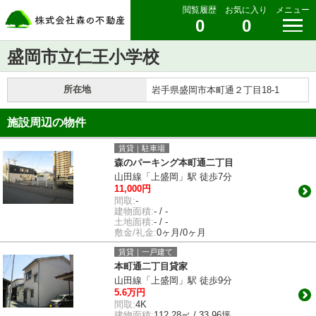
閲覧履歴
お気に入り
メニュー
0
0
盛岡市立仁王小学校
所在地
岩手県盛岡市本町通２丁目18-1
施設周辺の物件
賃貸｜駐車場
森のパーキング本町通二丁目
山田線「上盛岡」駅 徒歩7分
11,000円
間取:
-
建物面積:
- / -
土地面積:
- / -
敷金/礼金:
0ヶ月/0ヶ月
賃貸｜一戸建て
本町通二丁目貸家
山田線「上盛岡」駅 徒歩9分
5.6万円
間取:
4K
建物面積:
112.28㎡ / 33.96坪