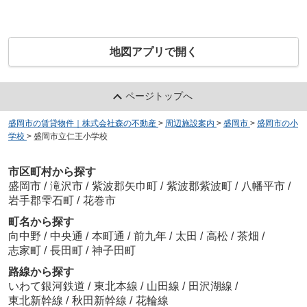
地図アプリで開く
ページトップへ
盛岡市の賃貸物件｜株式会社森の不動産
>
周辺施設案内
>
盛岡市
>
盛岡市の小
学校
>
盛岡市立仁王小学校
市区町村から探す
盛岡市
/
滝沢市
/
紫波郡矢巾町
/
紫波郡紫波町
/
八幡平市
/
岩手郡雫石町
/
花巻市
町名から探す
向中野
/
中央通
/
本町通
/
前九年
/
太田
/
高松
/
茶畑
/
志家町
/
長田町
/
神子田町
路線から探す
いわて銀河鉄道
/
東北本線
/
山田線
/
田沢湖線
/
東北新幹線
/
秋田新幹線
/
花輪線