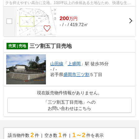
クを抑えやすい高台に立地。100坪以上の余裕ある土地なため、快適な生活
ができます。土地面積は419.72㎡(公簿)...
200
万
円
- / - / 419.72㎡
三ツ割五丁目売地
売買 | 売地
山田線
「
上盛岡
」駅 徒歩35分
- / -
岩手県
盛岡市
三ツ割
５丁目
現在販売物件情報がありません。
「三ツ割五丁目売地」への
お問い合わせはこちら
2
1
1～2
該当物件数
件
空き数
件
件を表示