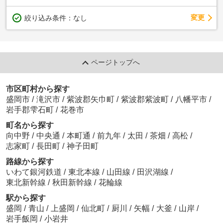
変更
絞り込み条件：
なし
ページトップへ
市区町村から探す
盛岡市
/
滝沢市
/
紫波郡矢巾町
/
紫波郡紫波町
/
八幡平市
/
岩手郡雫石町
/
花巻市
町名から探す
向中野
/
中央通
/
本町通
/
前九年
/
太田
/
茶畑
/
高松
/
志家町
/
長田町
/
神子田町
路線から探す
いわて銀河鉄道
/
東北本線
/
山田線
/
田沢湖線
/
東北新幹線
/
秋田新幹線
/
花輪線
駅から探す
盛岡
/
青山
/
上盛岡
/
仙北町
/
厨川
/
矢幅
/
大釜
/
山岸
/
岩手飯岡
/
小岩井