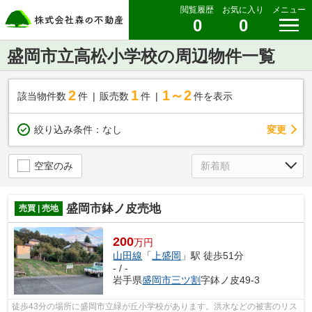
閲覧履歴
お気に入り
メニュー
0
0
盛岡市立高松小学校の周辺物件一覧
2
1
1～2
該当物件数
件
販売数
件
件を表示
変更
絞り込み条件：
なし
空室のみ
盛岡市鉢ノ皮売地
売買 | 売地
200
万円
山田線
「
上盛岡
」駅 徒歩51分
- / -
岩手県
盛岡市
三ツ割
字鉢ノ皮49-3
徒歩43分の場所に盛岡市立緑が丘小学校があります。洪水などの被害のリス