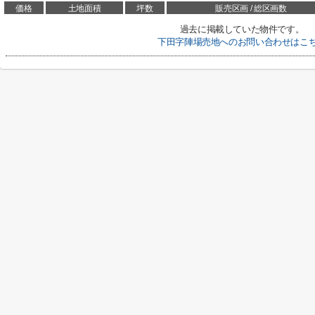
価格
土地面積
坪数
販売区画 / 総区画数
過去に掲載していた物件です。
下田字陣場売地へのお問い合わせはこ