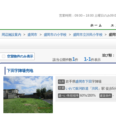
営業時間：
09:00～18:00 土曜日のみ09:0
周辺施設案内
>
盛岡市
>
盛岡市の小学校
>
盛岡市立渋民小学校
>
盛岡
並び順：
空室物件のみ表示
1
1-1
該当公開件数
件
件表示
下田字陣場売地
岩手県
盛岡市
下田
字陣場
住所
交通
いわて銀河鉄道
「
渋民
」駅 徒歩5
60%/200%
-
建ぺい率/容積率
建築条件