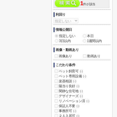
1
件が該当
利回り
情報公開日
指定しない
本日
3日以内
1週間以内
画像・動画あり
画像あり
動画あり
こだわり条件
ペット飼育可
(-)
ペット専用設備
(-)
楽器相談
(-)
陽当り良好
(-)
閑静な住宅地
(-)
デザイナーズ
(-)
リノベーション済
(-)
保証人不要
(-)
事務所可
(-)
２人入居可
(-)