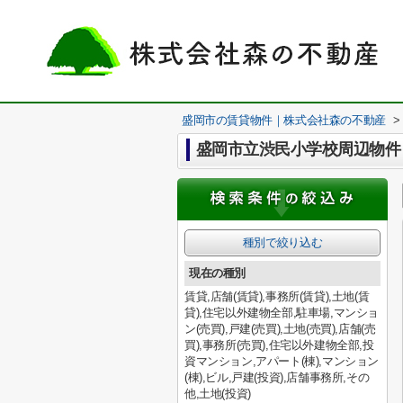
盛岡市の賃貸物件｜株式会社森の不動産
>
盛岡市立渋民小学校周辺物件
種別で絞り込む
現在の種別
賃貸,店舗(賃貸),事務所(賃貸),土地(賃
貸),住宅以外建物全部,駐車場,マンショ
ン(売買),戸建(売買),土地(売買),店舗(売
買),事務所(売買),住宅以外建物全部,投
資マンション,アパート(棟),マンション
(棟),ビル,戸建(投資),店舗事務所,その
他,土地(投資)