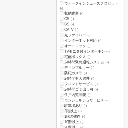
ウォークインシューズクロゼット
(-)
収納豊富
(-)
CS
(-)
BS
(-)
CATV
(-)
光ファイバー
(-)
インターネット対応
(-)
オートロック
(-)
TVモニタ付インターホン
(-)
宅配ボックス
(-)
24時間緊急通報システム
(-)
ディンプルキー
(-)
防犯カメラ
(-)
24時間有人管理
(-)
フロントサービス
(-)
24時間ゴミ出し可
(-)
住戸内覧可能
(-)
コンシェルジュサービス
(-)
駐車場あり
(-)
2階以上
(-)
1階の物件
(-)
10階以上
(-)
20階以上
(-)