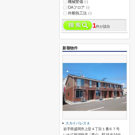
機械警備
(-)
OAフロア
(-)
外断熱工法
(-)
1
件が該当
新着物件
スカイパレスＡ
岩手県盛岡市上堂４丁目１番６７号
いわて銀河鉄道「青山」駅 徒歩14分