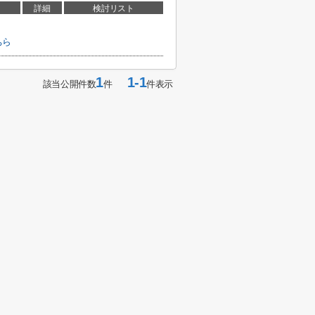
詳細
検討リスト
ちら
1
1-1
該当公開件数
件
件表示