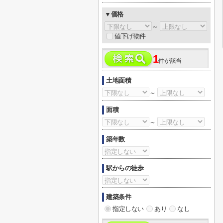
▼価格
～
値下げ物件
1
件が該当
土地面積
～
面積
～
築年数
駅からの徒歩
建築条件
指定しない
あり
なし