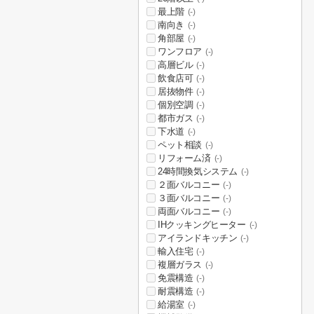
最上階
(-)
南向き
(-)
角部屋
(-)
ワンフロア
(-)
高層ビル
(-)
飲食店可
(-)
居抜物件
(-)
個別空調
(-)
都市ガス
(-)
下水道
(-)
ペット相談
(-)
リフォーム済
(-)
24時間換気システム
(-)
２面バルコニー
(-)
３面バルコニー
(-)
両面バルコニー
(-)
IHクッキングヒーター
(-)
アイランドキッチン
(-)
輸入住宅
(-)
複層ガラス
(-)
免震構造
(-)
耐震構造
(-)
給湯室
(-)