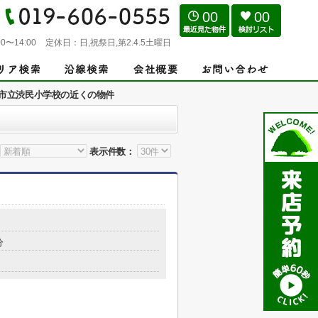
00
00
0〜14:00
定休日：
日,祝祭日,第2.4.5土曜日
市立渋民小学校の近くの物件
表示件数：
分