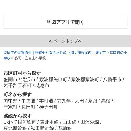
地図アプリで開く
ページトップへ
盛岡市の賃貸物件｜株式会社森の不動産
>
周辺施設案内
>
盛岡市
>
盛岡市の小
学校
>
盛岡市立青山小学校
市区町村から探す
盛岡市
/
滝沢市
/
紫波郡矢巾町
/
紫波郡紫波町
/
八幡平市
/
岩手郡雫石町
/
花巻市
町名から探す
向中野
/
中央通
/
本町通
/
前九年
/
太田
/
茶畑
/
高松
/
志家町
/
長田町
/
神子田町
路線から探す
いわて銀河鉄道
/
東北本線
/
山田線
/
田沢湖線
/
東北新幹線
/
秋田新幹線
/
花輪線