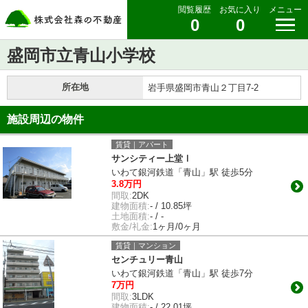
閲覧履歴
お気に入り
メニュー
0
0
盛岡市立青山小学校
所在地
岩手県盛岡市青山２丁目7-2
施設周辺の物件
賃貸｜アパート
サンシティー上堂Ⅰ
いわて銀河鉄道「青山」駅 徒歩5分
3.8万円
間取:
2DK
建物面積:
- / 10.85坪
土地面積:
- / -
敷金/礼金:
1ヶ月/0ヶ月
賃貸｜マンション
センチュリー青山
いわて銀河鉄道「青山」駅 徒歩7分
7万円
間取:
3LDK
建物面積:
- / 22.01坪