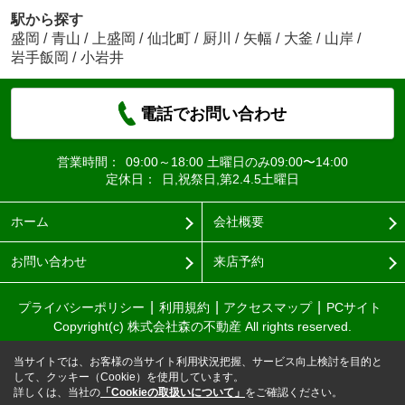
駅から探す
盛岡
/
青山
/
上盛岡
/
仙北町
/
厨川
/
矢幅
/
大釜
/
山岸
/
岩手飯岡
/
小岩井
電話でお問い合わせ
営業時間：
09:00～18:00 土曜日のみ09:00〜14:00
定休日：
日,祝祭日,第2.4.5土曜日
ホーム
会社概要
お問い合わせ
来店予約
プライバシーポリシー
利用規約
アクセスマップ
PCサイト
Copyright(c) 株式会社森の不動産 All rights reserved.
当サイトでは、お客様の当サイト利用状況把握、サービス向上検討を目的と
して、クッキー（Cookie）を使用しています。
詳しくは、当社の
「Cookieの取扱いについて」
をご確認ください。