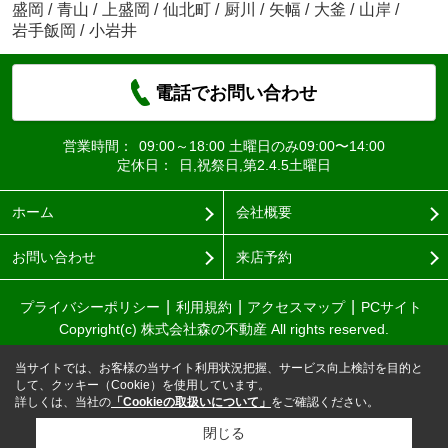
盛岡
/
青山
/
上盛岡
/
仙北町
/
厨川
/
矢幅
/
大釜
/
山岸
/
岩手飯岡
/
小岩井
電話でお問い合わせ
営業時間：
09:00～18:00 土曜日のみ09:00〜14:00
定休日：
日,祝祭日,第2.4.5土曜日
ホーム
会社概要
お問い合わせ
来店予約
プライバシーポリシー
利用規約
アクセスマップ
PCサイト
Copyright(c) 株式会社森の不動産 All rights reserved.
当サイトでは、お客様の当サイト利用状況把握、サービス向上検討を目的と
して、クッキー（Cookie）を使用しています。
詳しくは、当社の
「Cookieの取扱いについて」
をご確認ください。
閉じる