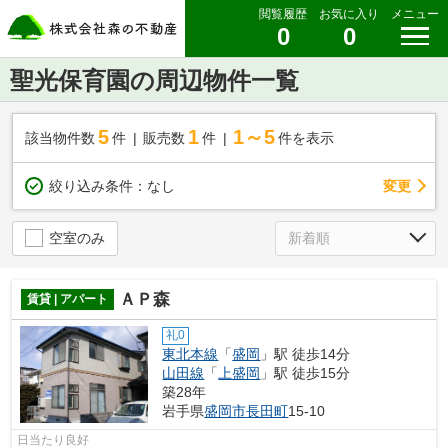
閲覧履歴
お気に入り
メニュー
0
0
聖光保育園の周辺物件一覧
5
1
1～5
該当物件数
件
販売数
件
件を表示
変更
絞り込み条件：
なし
空室のみ
ＡＰ森
賃貸 | アパート
礼0
東北本線
「
盛岡
」駅 徒歩14分
山田線
「
上盛岡
」駅 徒歩15分
築28年
岩手県
盛岡市
長田町
15-10
日当たり良好