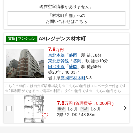
う。
現在空室情報がありません。
「材木町店舗」への
お問い合わせはこちら
ASレジデンス材木町
賃貸 | マンション
7.8
万円
東北本線
「
盛岡
」駅 徒歩8分
東北新幹線
「
盛岡
」駅 徒歩10分
田沢湖線
「
盛岡
」駅 徒歩8分
築20年 / 48.83㎡
岩手県
盛岡市
材木町
6-3
こちらの物件には自走式駐車場あり☆こちらの物件はエレベーター付きです
☆2駅利用ができるので電車の利用に役立つ物件です☆こちらの物件から、
100mの距離に駐車場あり☆ご来店予約やご質...
7.8
万
円
(管理費等：8,000円 )
1ヶ月
1ヶ月
敷金
礼金
2階 / 2LDK / 48.83㎡