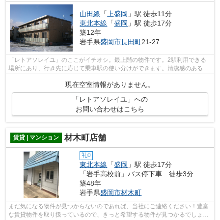
山田線
「
上盛岡
」駅 徒歩11分
東北本線
「
盛岡
」駅 徒歩17分
築12年
岩手県
盛岡市
長田町
21-27
「レトアソレイユ」のここがイチオシ。最上階の物件です。2駅利用できる
場所にあり、行き先に応じて乗車駅の使い分けができます。清潔感のある室
内が魅力的な平成26年築の物件となって...
現在空室情報がありません。
「レトアソレイユ」への
お問い合わせはこちら
材木町店舗
賃貸 | マンション
礼0
東北本線
「
盛岡
」駅 徒歩17分
「岩手高校前」バス停下車 徒歩3分
築48年
岩手県
盛岡市
材木町
まだ気になる物件が見つからないのであれば、当社にご連絡ください！豊富
な賃貸物件を取り扱っているので、きっと希望する物件が見つかるでしょ