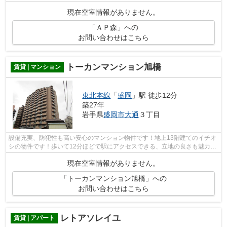
現在空室情報がありません。
「ＡＰ森」への
お問い合わせはこちら
トーカンマンション旭橋
賃貸 | マンション
東北本線
「
盛岡
」駅 徒歩12分
築27年
岩手県
盛岡市
大通
３丁目
設備充実、防犯性も高い安心のマンション物件です！地上13階建てのイチオ
シの物件です！歩いて12分ほどで駅にアクセスできる、立地の良さも魅力の
物件です！こちらはエレベーター2基付...
現在空室情報がありません。
「トーカンマンション旭橋」への
お問い合わせはこちら
レトアソレイユ
賃貸 | アパート