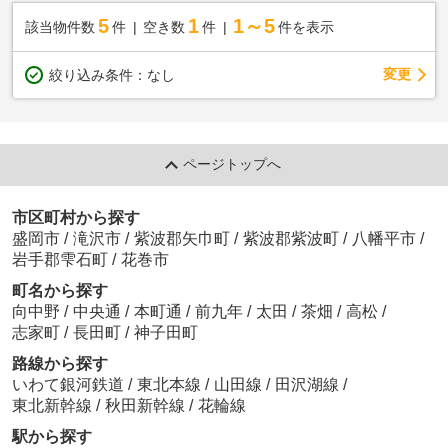
5
1
1～5
該当物件数
件
空き数
件
件を表示
変更
絞り込み条件：
なし
ページトップへ
市区町村から探す
盛岡市
/
滝沢市
/
紫波郡矢巾町
/
紫波郡紫波町
/
八幡平市
/
岩手郡雫石町
/
花巻市
町名から探す
向中野
/
中央通
/
本町通
/
前九年
/
太田
/
茶畑
/
高松
/
志家町
/
長田町
/
神子田町
路線から探す
いわて銀河鉄道
/
東北本線
/
山田線
/
田沢湖線
/
東北新幹線
/
秋田新幹線
/
花輪線
駅から探す