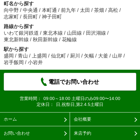
町名から探す
向中野
/
中央通
/
本町通
/
前九年
/
太田
/
茶畑
/
高松
/
志家町
/
長田町
/
神子田町
路線から探す
いわて銀河鉄道
/
東北本線
/
山田線
/
田沢湖線
/
東北新幹線
/
秋田新幹線
/
花輪線
駅から探す
盛岡
/
青山
/
上盛岡
/
仙北町
/
厨川
/
矢幅
/
大釜
/
山岸
/
岩手飯岡
/
小岩井
電話でお問い合わせ
営業時間：
09:00～18:00 土曜日のみ09:00〜14:00
定休日：
日,祝祭日,第2.4.5土曜日
ホーム
会社概要
お問い合わせ
来店予約