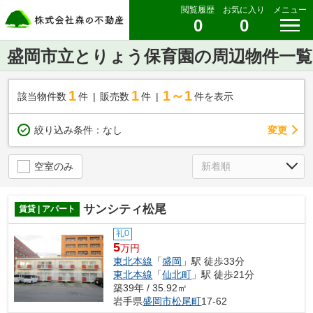
閲覧履歴
お気に入り
メニュー
0
0
盛岡市立とりょう保育園の周辺物件一覧
1
1
1～1
該当物件数
件
販売数
件
件を表示
変更
絞り込み条件：
なし
空室のみ
サンシティ松尾
賃貸 | アパート
礼0
5
万円
東北本線
「
盛岡
」駅 徒歩33分
東北本線
「
仙北町
」駅 徒歩21分
築39年 / 35.92㎡
岩手県
盛岡市
松尾町
17-62