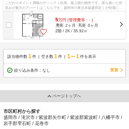
こだわりポイント満載のサンシティ松尾。最上階の物件です。落ち着いた街
並みが魅力のアパートはこちらです。盛岡市の東北本線盛岡近くが快適に過
ごせます。ライフスタイルに合った条...
5
万
円
(管理費等：- )
2ヶ月
0ヶ月
敷金
礼金
2階 / 2K / 35.92㎡
1
1
1～1
該当物件数
件
空き数
件
件を表示
変更
絞り込み条件：
なし
ページトップへ
市区町村から探す
盛岡市
/
滝沢市
/
紫波郡矢巾町
/
紫波郡紫波町
/
八幡平市
/
岩手郡雫石町
/
花巻市