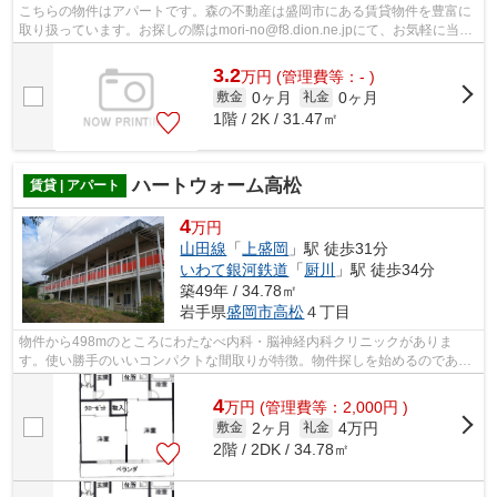
こちらの物件はアパートです。森の不動産は盛岡市にある賃貸物件を豊富に
取り扱っています。お探しの際はmori-no@f8.dion.ne.jpにて、お気軽に当社
へお問い合わせ下さい。
3.2
万
円
(管理費等：- )
0ヶ月
0ヶ月
敷金
礼金
1階 / 2K / 31.47㎡
ハートウォーム高松
賃貸 | アパート
4
万円
山田線
「
上盛岡
」駅 徒歩31分
いわて銀河鉄道
「
厨川
」駅 徒歩34分
築49年 / 34.78㎡
岩手県
盛岡市
高松
４丁目
物件から498mのところにわたなべ内科・脳神経内科クリニックがありま
す。使い勝手のいいコンパクトな間取りが特徴。物件探しを始めるのであれ
ば、森の不動産から始めませんか？お客様...
4
万
円
(管理費等：2,000円 )
2ヶ月
4万円
敷金
礼金
2階 / 2DK / 34.78㎡