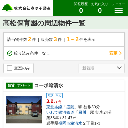
閲覧履歴
お気に入り
メニュー
0
0
高松保育園の周辺物件一覧
2
3
1～2
該当物件数
件
販売数
件
件を表示
変更
絞り込み条件：
なし
空室のみ
コーポ箱清水
賃貸 | アパート
敷0
礼0
3.2
万円
東北本線
「
盛岡
」駅 徒歩50分
いわて銀河鉄道
「
厨川
」駅 徒歩24分
築38年 / 31.47㎡
岩手県
盛岡市
箱清水
２丁目1-3