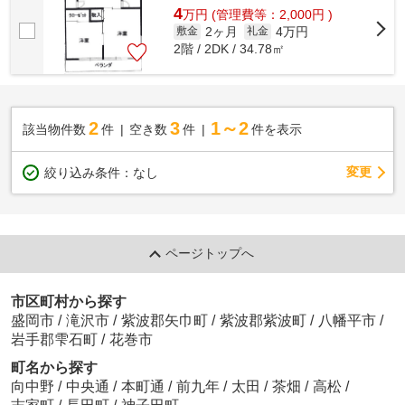
4
万
円
(管理費等：2,000円 )
2ヶ月
4万円
敷金
礼金
2階 / 2DK / 34.78㎡
2
3
1～2
該当物件数
件
空き数
件
件を表示
変更
絞り込み条件：
なし
ページトップへ
市区町村から探す
盛岡市
/
滝沢市
/
紫波郡矢巾町
/
紫波郡紫波町
/
八幡平市
/
岩手郡雫石町
/
花巻市
町名から探す
向中野
/
中央通
/
本町通
/
前九年
/
太田
/
茶畑
/
高松
/