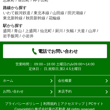
志家町
/
長田町
/
神子田町
路線から探す
いわて銀河鉄道
/
東北本線
/
山田線
/
田沢湖線
/
東北新幹線
/
秋田新幹線
/
花輪線
駅から探す
盛岡
/
青山
/
上盛岡
/
仙北町
/
厨川
/
矢幅
/
大釜
/
山岸
/
岩手飯岡
/
小岩井
電話でお問い合わせ
営業時間：
09:00～18:00 土曜日のみ09:00〜14:00
定休日：
日,祝祭日,第2.4.5土曜日
ホーム
会社概要
お問い合わせ
来店予約
プライバシーポリシー
利用規約
アクセスマップ
PCサイト
Copyright(c) 株式会社森の不動産 All rights reserved.