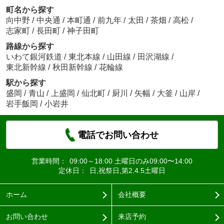
町名から探す
向中野
/
中央通
/
本町通
/
前九年
/
太田
/
茶畑
/
高松
/
志家町
/
長田町
/
神子田町
路線から探す
いわて銀河鉄道
/
東北本線
/
山田線
/
田沢湖線
/
東北新幹線
/
秋田新幹線
/
花輪線
駅から探す
盛岡
/
青山
/
上盛岡
/
仙北町
/
厨川
/
矢幅
/
大釜
/
山岸
/
岩手飯岡
/
小岩井
電話でお問い合わせ
営業時間：
09:00～18:00 土曜日のみ09:00〜14:00
定休日：
日,祝祭日,第2.4.5土曜日
ホーム
会社概要
お問い合わせ
来店予約