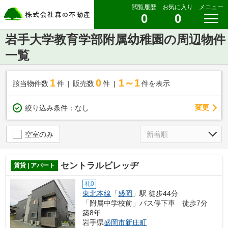
閲覧履歴
お気に入り
メニュー
0
0
岩手大学教育学部附属幼稚園の周辺物件
一覧
1
0
1～1
該当物件数
件
販売数
件
件を表示
変更
絞り込み条件：
なし
空室のみ
セントラルビレッヂ
賃貸 | アパート
礼0
東北本線
「
盛岡
」駅 徒歩44分
「附属中学校前」バス停下車 徒歩7分
築8年
岩手県
盛岡市
新庄町