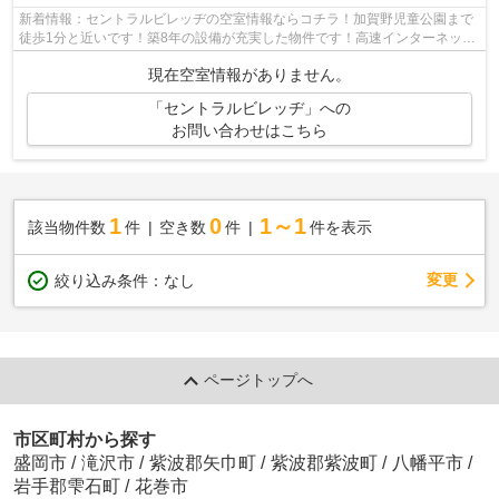
新着情報：セントラルビレッヂの空室情報ならコチラ！加賀野児童公園まで
徒歩1分と近いです！築8年の設備が充実した物件です！高速インターネット
回線をお使いいただけるので在宅ワー...
現在空室情報がありません。
「セントラルビレッヂ」への
お問い合わせはこちら
1
0
1～1
該当物件数
件
空き数
件
件を表示
変更
絞り込み条件：
なし
ページトップへ
市区町村から探す
盛岡市
/
滝沢市
/
紫波郡矢巾町
/
紫波郡紫波町
/
八幡平市
/
岩手郡雫石町
/
花巻市