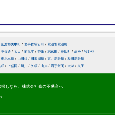
紫波郡矢巾町
/
岩手郡雫石町
/
紫波郡紫波町
中央通
/
太田
/
前九年
/
茶畑
/
志家町
/
長田町
/
高松
/
牧野林
東北本線
/
山田線
/
田沢湖線
/
東北新幹線
/
秋田新幹線
北町
/
上盛岡
/
厨川
/
矢幅
/
山岸
/
岩手飯岡
/
大釜
/
巣子
お探しなら、株式会社森の不動産へ
27