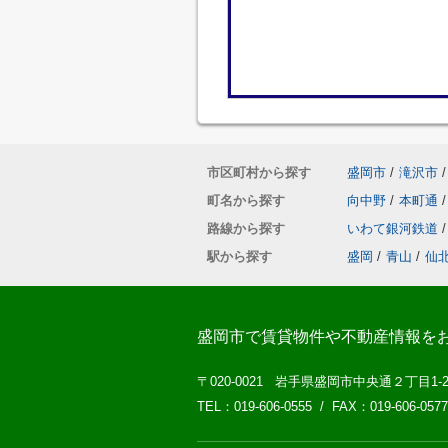
市区町村から探す
盛岡市
/
滝沢市
/
町名から探す
向中野
/
本町通
/
路線から探す
いわて銀河鉄道
/
駅から探す
盛岡
/
青山
/
仙
盛岡市で賃貸物件や不動産情報を
〒020-0021 岩手県盛岡市中央通２丁目1-
TEL：019-606-0555 / FAX：019-606-0577