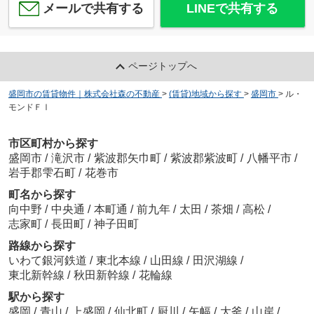
メールで共有する
LINEで共有する
ページトップへ
盛岡市の賃貸物件｜株式会社森の不動産
>
(賃貸)地域から探す
>
盛岡市
>
ル・
モンドＦⅠ
市区町村から探す
盛岡市
/
滝沢市
/
紫波郡矢巾町
/
紫波郡紫波町
/
八幡平市
/
岩手郡雫石町
/
花巻市
町名から探す
向中野
/
中央通
/
本町通
/
前九年
/
太田
/
茶畑
/
高松
/
志家町
/
長田町
/
神子田町
路線から探す
いわて銀河鉄道
/
東北本線
/
山田線
/
田沢湖線
/
東北新幹線
/
秋田新幹線
/
花輪線
駅から探す
盛岡
/
青山
/
上盛岡
/
仙北町
/
厨川
/
矢幅
/
大釜
/
山岸
/