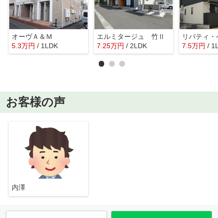
オーヴＡ＆Ｍ
エルミタージュ 竹Ⅱ
リバティ・
5.3
万
円
/ 1LDK
7.25
万
円
/ 2LDK
7.5
万
円
/ 1
お客様の声
内澤