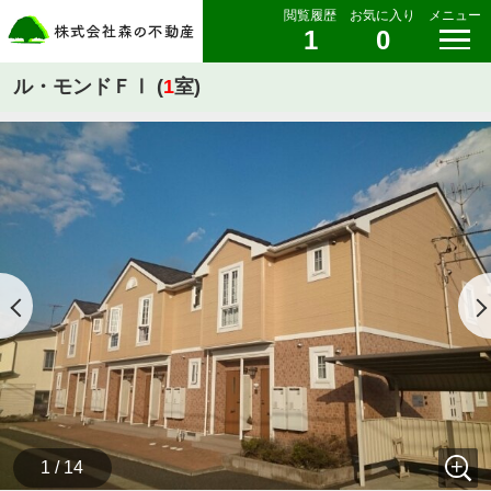
閲覧履歴
お気に入り
メニュー
1
0
ル・モンドＦⅠ (
1
室)
1 / 14