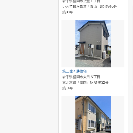
岩手県盛岡市上堂１丁目
いわて銀河鉄道「青山」駅 徒歩5分
築38年
第三佐々勝住宅
岩手県盛岡市太田５丁目
東北本線「盛岡」駅 徒歩32分
築14年