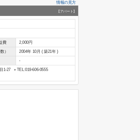
情報の見方
【アパート】
益費
2,000円
年数）
2004年 10月 ( 築21年 )
-
1-27
TEL:019-606-0555