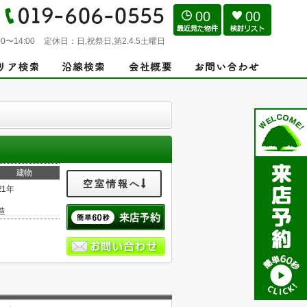
00
00
0〜14:00
定休日：
日,祝祭日,第2.4.5土曜日
建物
空室情報へ
21年
造