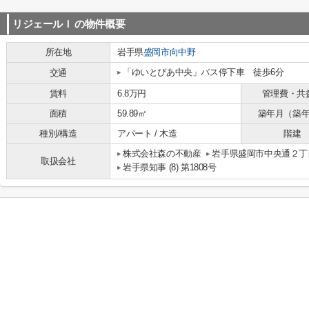
リジェールＩ
の物件概要
所在地
岩手県
盛岡市
向中野
「ゆいとぴあ中央」バス停下車 徒歩6分
交通
賃料
6.8万円
管理費・共
面積
59.89㎡
築年月（築
種別/構造
アパート / 木造
階建
株式会社森の不動産
岩手県盛岡市中央通２丁目
取扱会社
岩手県知事 (8) 第1808号