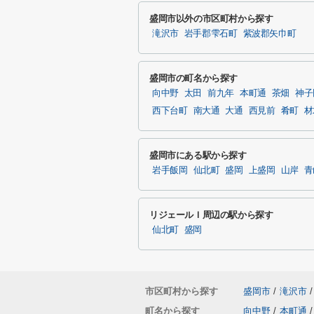
盛岡市以外の市区町村から探す
滝沢市
岩手郡雫石町
紫波郡矢巾町
盛岡市の町名から探す
向中野
太田
前九年
本町通
茶畑
神子
西下台町
南大通
大通
西見前
肴町
材
盛岡市にある駅から探す
岩手飯岡
仙北町
盛岡
上盛岡
山岸
青
リジェールＩ周辺の駅から探す
仙北町
盛岡
市区町村から探す
盛岡市
/
滝沢市
/
町名から探す
向中野
/
本町通
/