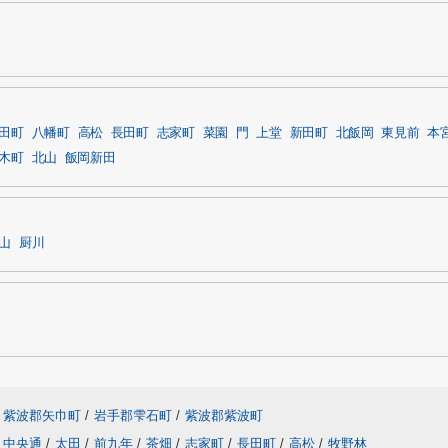
田町
八幡町
高松
長田町
志家町
菜園
門
上堂
新田町
北飯岡
東見前
本
木町
北山
飯岡新田
山
厨川
紫波郡矢巾町
/
岩手郡雫石町
/
紫波郡紫波町
中央通
/
太田
/
前九年
/
茶畑
/
志家町
/
長田町
/
高松
/
牧野林