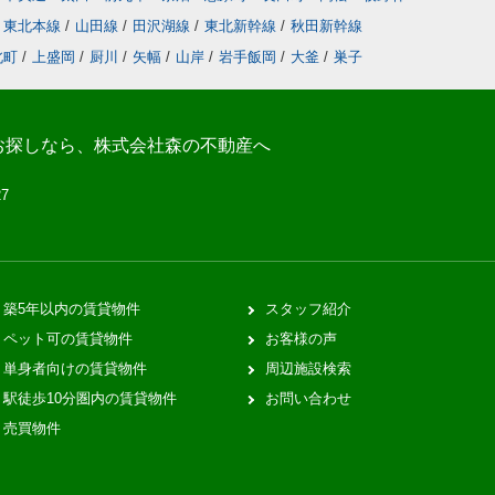
東北本線
/
山田線
/
田沢湖線
/
東北新幹線
/
秋田新幹線
北町
/
上盛岡
/
厨川
/
矢幅
/
山岸
/
岩手飯岡
/
大釜
/
巣子
お探しなら、株式会社森の不動産へ
27
築5年以内の賃貸物件
スタッフ紹介
ペット可の賃貸物件
お客様の声
単身者向けの賃貸物件
周辺施設検索
駅徒歩10分圏内の賃貸物件
お問い合わせ
売買物件