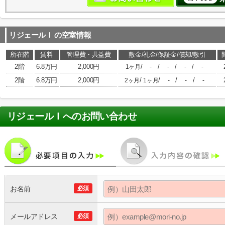
リジェールＩ
の空室情報
所在階
賃料
管理費・共益費
敷金/礼金/保証金/償却/敷引
2階
6.8万円
2,000円
/
/
/
/
1ヶ月
-
-
-
-
2階
6.8万円
2,000円
/
/
/
/
2ヶ月
1ヶ月
-
-
-
リジェールＩ
へのお問い合わせ
お名前
必須
メールアドレス
必須