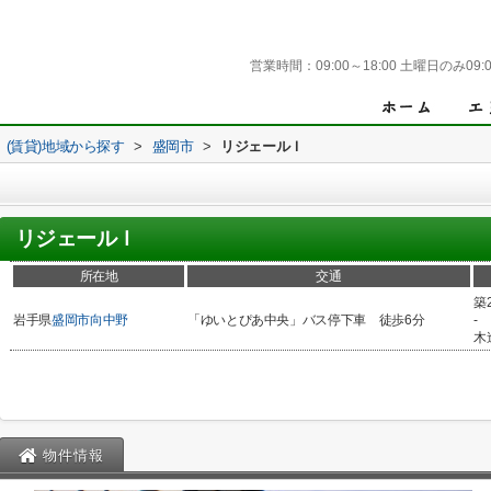
営業時間：
09:00～18:00 土曜日のみ09:0
(賃貸)地域から探す
>
盛岡市
>
リジェールＩ
リジェールＩ
所在地
交通
築
岩手県
盛岡市
向中野
「ゆいとぴあ中央」バス停下車 徒歩6分
-
木
物件情報