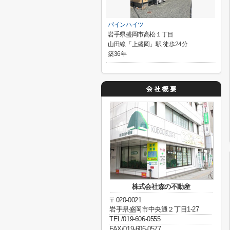
パインハイツ
岩手県盛岡市高松１丁目
山田線「上盛岡」駅 徒歩24分
築36年
株式会社森の不動産
〒020-0021
岩手県盛岡市中央通２丁目1-27
TEL/019-606-0555
FAX/019-606-0577