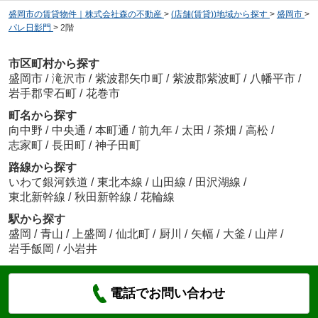
盛岡市の賃貸物件｜株式会社森の不動産
>
(店舗(賃貸))地域から探す
>
盛岡市
>
パレ日影門
>
2階
市区町村から探す
盛岡市
/
滝沢市
/
紫波郡矢巾町
/
紫波郡紫波町
/
八幡平市
/
岩手郡雫石町
/
花巻市
町名から探す
向中野
/
中央通
/
本町通
/
前九年
/
太田
/
茶畑
/
高松
/
志家町
/
長田町
/
神子田町
路線から探す
いわて銀河鉄道
/
東北本線
/
山田線
/
田沢湖線
/
東北新幹線
/
秋田新幹線
/
花輪線
駅から探す
盛岡
/
青山
/
上盛岡
/
仙北町
/
厨川
/
矢幅
/
大釜
/
山岸
/
岩手飯岡
/
小岩井
電話でお問い合わせ