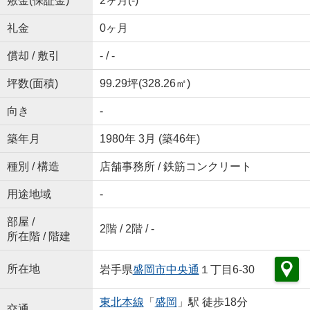
敷金(保証金)
2ヶ月(-)
礼金
0ヶ月
償却 / 敷引
- / -
坪数(面積)
99.29坪(328.26㎡)
向き
-
築年月
1980年 3月 (築46年)
種別 / 構造
店舗事務所 / 鉄筋コンクリート
用途地域
-
部屋 /
2階 / 2階 / -
所在階 / 階建
所在地
岩手県
盛岡市
中央通
１丁目6-30
東北本線
「
盛岡
」駅 徒歩18分
交通