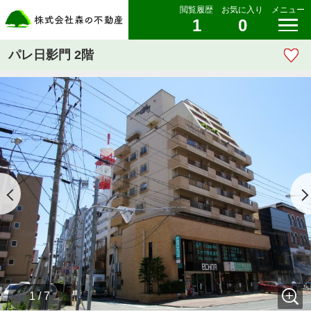
閲覧履歴
お気に入り
メニュー
1
0
パレ日影門 2階
1 / 7