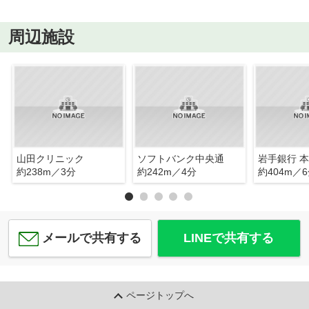
周辺施設
山田クリニック
ソフトバンク中央通
岩手銀行 
約238m／3分
約242m／4分
約404m／
メールで共有する
LINEで共有する
ページトップへ