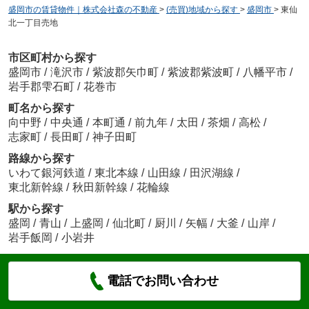
盛岡市の賃貸物件｜株式会社森の不動産
>
(売買)地域から探す
>
盛岡市
>
東仙
北一丁目売地
市区町村から探す
盛岡市
/
滝沢市
/
紫波郡矢巾町
/
紫波郡紫波町
/
八幡平市
/
岩手郡雫石町
/
花巻市
町名から探す
向中野
/
中央通
/
本町通
/
前九年
/
太田
/
茶畑
/
高松
/
志家町
/
長田町
/
神子田町
路線から探す
いわて銀河鉄道
/
東北本線
/
山田線
/
田沢湖線
/
東北新幹線
/
秋田新幹線
/
花輪線
駅から探す
盛岡
/
青山
/
上盛岡
/
仙北町
/
厨川
/
矢幅
/
大釜
/
山岸
/
岩手飯岡
/
小岩井
電話でお問い合わせ