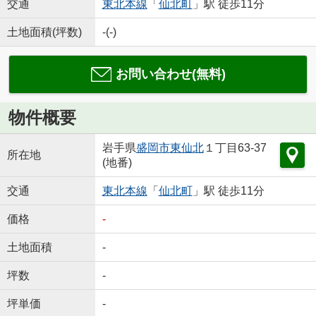
交通
東北本線
「
仙北町
」駅 徒歩11分
土地面積(坪数)
-(-)
お問い合わせ(無料)
物件概要
岩手県
盛岡市
東仙北
１丁目63-37
所在地
(地番)
交通
東北本線
「
仙北町
」駅 徒歩11分
価格
-
土地面積
-
坪数
-
坪単価
-