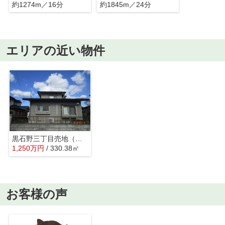
約1274m／16分
約1845m／24分
エリアの近い物件
黒石野三丁目売地（古屋付）
1,250
万
円
/ 330.38㎡
お客様の声