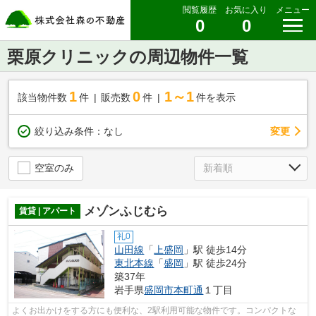
閲覧履歴
お気に入り
メニュー
0
0
栗原クリニックの周辺物件一覧
1
0
1～1
該当物件数
件
販売数
件
件を表示
変更
絞り込み条件：
なし
空室のみ
メゾンふじむら
賃貸 | アパート
礼0
山田線
「
上盛岡
」駅 徒歩14分
東北本線
「
盛岡
」駅 徒歩24分
築37年
岩手県
盛岡市
本町通
１丁目
よくお出かけをする方にも便利な、2駅利用可能な物件です。コンパクトな