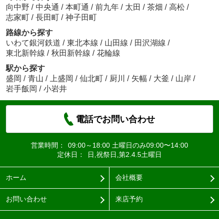
向中野
/
中央通
/
本町通
/
前九年
/
太田
/
茶畑
/
高松
/
志家町
/
長田町
/
神子田町
路線から探す
いわて銀河鉄道
/
東北本線
/
山田線
/
田沢湖線
/
東北新幹線
/
秋田新幹線
/
花輪線
駅から探す
盛岡
/
青山
/
上盛岡
/
仙北町
/
厨川
/
矢幅
/
大釜
/
山岸
/
岩手飯岡
/
小岩井
電話でお問い合わせ
営業時間：
09:00～18:00 土曜日のみ09:00〜14:00
定休日：
日,祝祭日,第2.4.5土曜日
ホーム
会社概要
お問い合わせ
来店予約