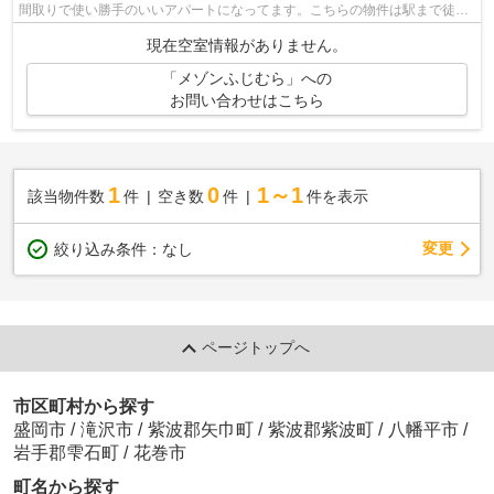
間取りで使い勝手のいいアパートになってます。こちらの物件は駅まで徒歩
で14分で到着します。数ある物件の中か...
現在空室情報がありません。
「メゾンふじむら」への
お問い合わせはこちら
1
0
1～1
該当物件数
件
空き数
件
件を表示
変更
絞り込み条件：
なし
ページトップへ
市区町村から探す
盛岡市
/
滝沢市
/
紫波郡矢巾町
/
紫波郡紫波町
/
八幡平市
/
岩手郡雫石町
/
花巻市
町名から探す