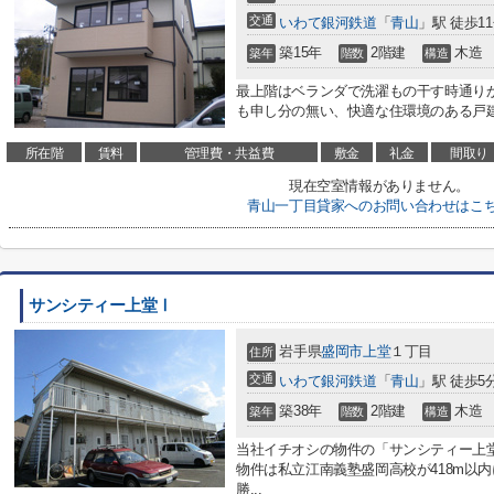
交通
いわて銀河鉄道
「
青山
」駅 徒歩1
築15年
2階建
木造
築年
階数
構造
最上階はベランダで洗濯もの干す時通り
も申し分の無い、快適な住環境のある戸建
所在階
賃料
管理費・共益費
敷金
礼金
間取り
現在空室情報がありません。
青山一丁目貸家へのお問い合わせはこ
サンシティー上堂Ⅰ
岩手県
盛岡市
上堂
１丁目
住所
交通
いわて銀河鉄道
「
青山
」駅 徒歩5
築38年
2階建
木造
築年
階数
構造
当社イチオシの物件の「サンシティー上
物件は私立江南義塾盛岡高校が418m以
勝...