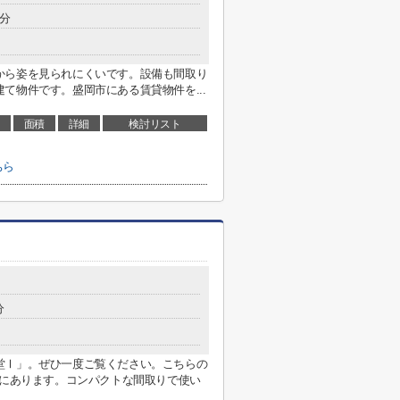
1分
から姿を見られにくいです。設備も間取り
て物件です。盛岡市にある賃貸物件を...
面積
詳細
検討リスト
ちら
分
堂Ⅰ」。ぜひ一度ご覧ください。こちらの
内にあります。コンパクトな間取りで使い