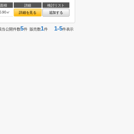
面積
詳細
検討リスト
5.90㎡
詳細を見る
追加する
5
1
1-5
該当公開件数
件 販売数
件
件表示