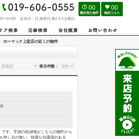
00
00
0〜14:00
定休日：
日,祝祭日,第2.4.5土曜日
>
ホーマック上堂店の近くの物件
表示件数：
0分
」です。手掛の松緑地がこちらの物件から
りも申し分の無い、快適な住環境のある