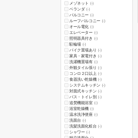
メゾネット
(-)
ベランダ
(-)
バルコニー
(-)
ルーフバルコニー
(-)
オール電化
(-)
エレベーター
(-)
照明器具付き
(-)
駐輪場
(-)
バイク置場あり
(-)
家具・家電付き
(-)
洗濯機置場有
(-)
外観タイル張り
(-)
コンロ２口以上
(-)
食器洗い乾燥機
(-)
システムキッチン
(-)
対面式キッチン
(-)
バス・トイレ別
(-)
追焚機能浴室
(-)
浴室乾燥機
(-)
温水洗浄便座
(-)
洗面台
(-)
洗髪洗面化粧台
(-)
シャワー
(-)
独立洗面台