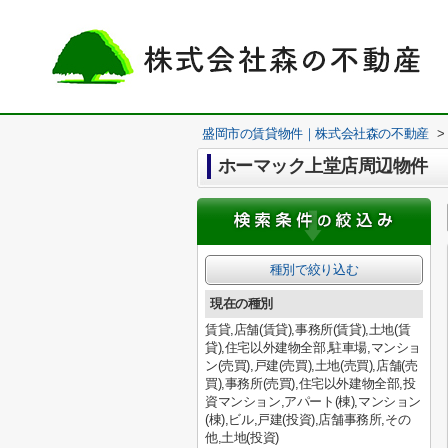
盛岡市の賃貸物件｜株式会社森の不動産
>
ホーマック上堂店周辺物件
種別で絞り込む
現在の種別
賃貸,店舗(賃貸),事務所(賃貸),土地(賃
貸),住宅以外建物全部,駐車場,マンショ
ン(売買),戸建(売買),土地(売買),店舗(売
買),事務所(売買),住宅以外建物全部,投
資マンション,アパート(棟),マンション
(棟),ビル,戸建(投資),店舗事務所,その
他,土地(投資)