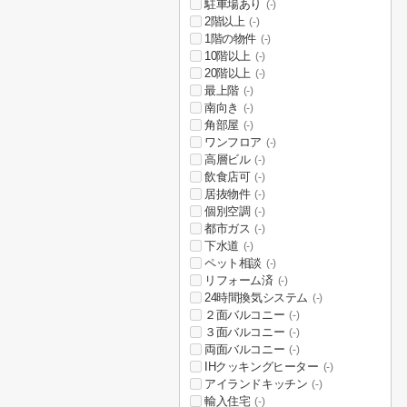
駐車場あり
(-)
2階以上
(-)
1階の物件
(-)
10階以上
(-)
20階以上
(-)
最上階
(-)
南向き
(-)
角部屋
(-)
ワンフロア
(-)
高層ビル
(-)
飲食店可
(-)
居抜物件
(-)
個別空調
(-)
都市ガス
(-)
下水道
(-)
ペット相談
(-)
リフォーム済
(-)
24時間換気システム
(-)
２面バルコニー
(-)
３面バルコニー
(-)
両面バルコニー
(-)
IHクッキングヒーター
(-)
アイランドキッチン
(-)
輸入住宅
(-)