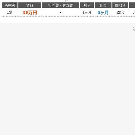
所在階
賃料
管理費・共益費
敷金
礼金
間取り
3.8
万円
0ヶ月
1階
-
1ヶ月
2DK
3