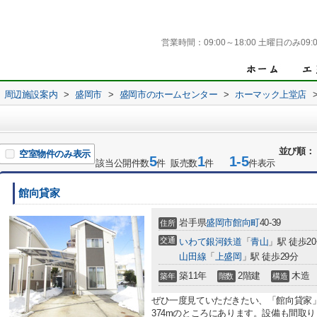
営業時間：
09:00～18:00 土曜日のみ09:0
周辺施設案内
>
盛岡市
>
盛岡市のホームセンター
>
ホーマック上堂店
並び順：
空室物件のみ表示
5
1
1-5
該当公開件数
件 販売数
件
件表示
館向貸家
岩手県
盛岡市
館向町
40-39
住所
交通
いわて銀河鉄道
「
青山
」駅 徒歩2
山田線
「
上盛岡
」駅 徒歩29分
築11年
2階建
木造
築年
階数
構造
ぜひ一度見ていただきたい、「館向貸家
374mのところにあります。設備も間取