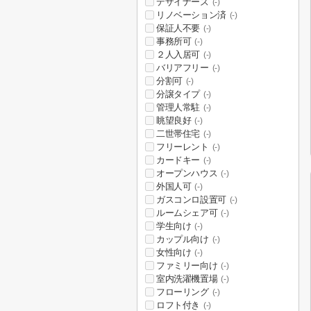
デザイナーズ
(-)
リノベーション済
(-)
保証人不要
(-)
事務所可
(-)
２人入居可
(-)
バリアフリー
(-)
分割可
(-)
分譲タイプ
(-)
管理人常駐
(-)
眺望良好
(-)
二世帯住宅
(-)
フリーレント
(-)
カードキー
(-)
オープンハウス
(-)
外国人可
(-)
ガスコンロ設置可
(-)
ルームシェア可
(-)
学生向け
(-)
カップル向け
(-)
女性向け
(-)
ファミリー向け
(-)
室内洗濯機置場
(-)
フローリング
(-)
ロフト付き
(-)