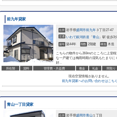
前九年貸家
岩手県
盛岡市
前九年
３丁目27-47
住所
交通
いわて銀河鉄道
「
青山
」駅 徒歩3
築44年
2階建
木造
築年
階数
構造
こちらの物件から269mのところに上堂
な一戸建ては梅雨時期の湿気もたまりに
好...
所在階
賃料
管理費・共益費
敷金
礼金
間取り
現在空室情報がありません。
前九年貸家へのお問い合わせはこち
青山一丁目貸家
岩手県
盛岡市
青山
１丁目
住所