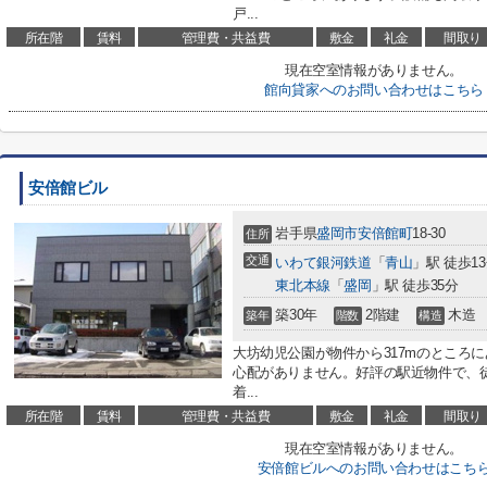
戸...
所在階
賃料
管理費・共益費
敷金
礼金
間取り
現在空室情報がありません。
館向貸家へのお問い合わせはこちら
安倍館ビル
岩手県
盛岡市
安倍館町
18-30
住所
交通
いわて銀河鉄道
「
青山
」駅 徒歩1
東北本線
「
盛岡
」駅 徒歩35分
築30年
2階建
木造
築年
階数
構造
大坊幼児公園が物件から317mのところ
心配がありません。好評の駅近物件で、徒
着...
所在階
賃料
管理費・共益費
敷金
礼金
間取り
現在空室情報がありません。
安倍館ビルへのお問い合わせはこち