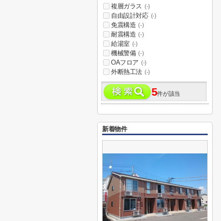
複層ガラス
(-)
自由設計対応
(-)
免震構造
(-)
耐震構造
(-)
給湯室
(-)
機械警備
(-)
OAフロア
(-)
外断熱工法
(-)
5
件が該当
新着物件