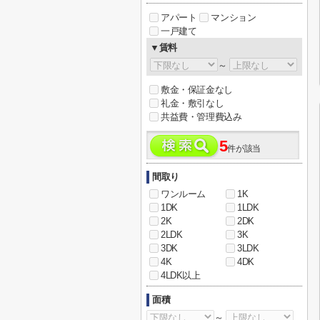
アパート
マンション
一戸建て
▼賃料
～
敷金・保証金なし
礼金・敷引なし
共益費・管理費込み
5
件が該当
間取り
ワンルーム
1K
1DK
1LDK
2K
2DK
2LDK
3K
3DK
3LDK
4K
4DK
4LDK以上
面積
～