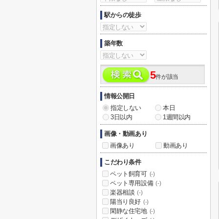
駅からの徒歩
築年数
5
件が該当
情報公開日
指定しない
本日
3日以内
1週間以内
画像・動画あり
画像あり
動画あり
こだわり条件
ペット飼育可
(-)
ペット専用設備
(-)
楽器相談
(-)
陽当り良好
(-)
閑静な住宅地
(-)