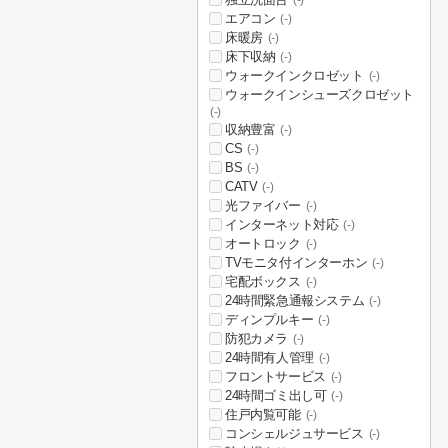
(-)
エアコン
(-)
床暖房
(-)
床下収納
(-)
ウォークインクロゼット
(-)
ウォークインシューズクロゼット
(-)
収納豊富
(-)
CS
(-)
BS
(-)
CATV
(-)
光ファイバー
(-)
インターネット対応
(-)
オートロック
(-)
TVモニタ付インターホン
(-)
宅配ボックス
(-)
24時間緊急通報システム
(-)
ディンプルキー
(-)
防犯カメラ
(-)
24時間有人管理
(-)
フロントサービス
(-)
24時間ゴミ出し可
(-)
住戸内覧可能
(-)
コンシェルジュサービス
(-)