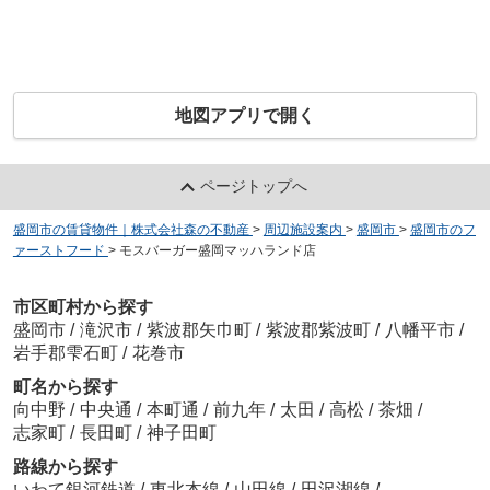
地図アプリで開く
ページトップへ
盛岡市の賃貸物件｜株式会社森の不動産
>
周辺施設案内
>
盛岡市
>
盛岡市のフ
ァーストフード
>
モスバーガー盛岡マッハランド店
市区町村から探す
盛岡市
/
滝沢市
/
紫波郡矢巾町
/
紫波郡紫波町
/
八幡平市
/
岩手郡雫石町
/
花巻市
町名から探す
向中野
/
中央通
/
本町通
/
前九年
/
太田
/
高松
/
茶畑
/
志家町
/
長田町
/
神子田町
路線から探す
いわて銀河鉄道
/
東北本線
/
山田線
/
田沢湖線
/