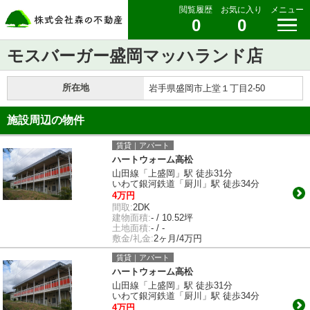
閲覧履歴
お気に入り
メニュー
0
0
モスバーガー盛岡マッハランド店
所在地
岩手県盛岡市上堂１丁目2-50
施設周辺の物件
賃貸｜アパート
ハートウォーム高松
山田線「上盛岡」駅 徒歩31分
いわて銀河鉄道「厨川」駅 徒歩34分
4万円
間取:
2DK
建物面積:
- / 10.52坪
土地面積:
- / -
敷金/礼金:
2ヶ月/4万円
賃貸｜アパート
ハートウォーム高松
山田線「上盛岡」駅 徒歩31分
いわて銀河鉄道「厨川」駅 徒歩34分
4万円