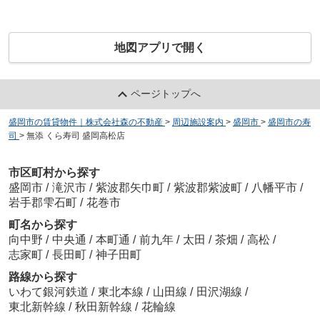
地図アプリで開く
ページトップへ
盛岡市の賃貸物件｜株式会社森の不動産
>
周辺施設案内
>
盛岡市
>
盛岡市の寿
司
>
無添 くら寿司 盛岡高松店
市区町村から探す
盛岡市
/
滝沢市
/
紫波郡矢巾町
/
紫波郡紫波町
/
八幡平市
/
岩手郡雫石町
/
花巻市
町名から探す
向中野
/
中央通
/
本町通
/
前九年
/
太田
/
茶畑
/
高松
/
志家町
/
長田町
/
神子田町
路線から探す
いわて銀河鉄道
/
東北本線
/
山田線
/
田沢湖線
/
東北新幹線
/
秋田新幹線
/
花輪線