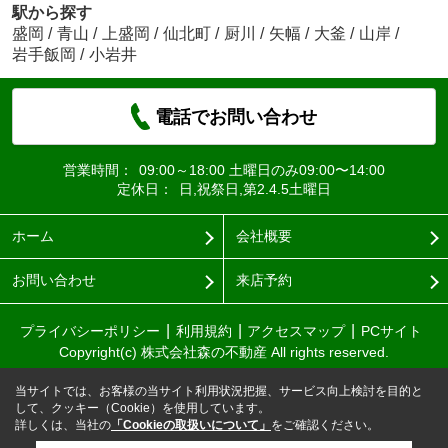
駅から探す
盛岡
/
青山
/
上盛岡
/
仙北町
/
厨川
/
矢幅
/
大釜
/
山岸
/
岩手飯岡
/
小岩井
電話でお問い合わせ
営業時間：
09:00～18:00 土曜日のみ09:00〜14:00
定休日：
日,祝祭日,第2.4.5土曜日
ホーム
会社概要
お問い合わせ
来店予約
プライバシーポリシー
利用規約
アクセスマップ
PCサイト
Copyright(c) 株式会社森の不動産 All rights reserved.
当サイトでは、お客様の当サイト利用状況把握、サービス向上検討を目的と
して、クッキー（Cookie）を使用しています。
詳しくは、当社の
「Cookieの取扱いについて」
をご確認ください。