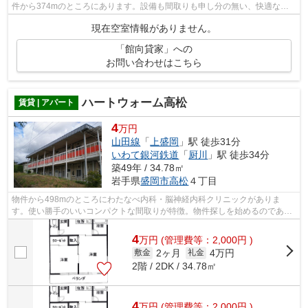
件から374mのところにあります。設備も間取りも申し分の無い、快適な住
環境のある戸建て物件です。平成26年築...
現在空室情報がありません。
「館向貸家」への
お問い合わせはこちら
ハートウォーム高松
賃貸 | アパート
4
万円
山田線
「
上盛岡
」駅 徒歩31分
いわて銀河鉄道
「
厨川
」駅 徒歩34分
築49年 / 34.78㎡
岩手県
盛岡市
高松
４丁目
物件から498mのところにわたなべ内科・脳神経内科クリニックがありま
す。使い勝手のいいコンパクトな間取りが特徴。物件探しを始めるのであれ
ば、森の不動産から始めませんか？お客様...
4
万
円
(管理費等：2,000円 )
2ヶ月
4万円
敷金
礼金
2階 / 2DK / 34.78㎡
4
万
円
(管理費等：2,000円 )