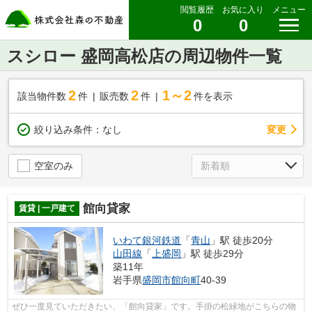
閲覧履歴
お気に入り
メニュー
0
0
スシロー 盛岡高松店の周辺物件一覧
2
2
1～2
該当物件数
件
販売数
件
件を表示
変更
絞り込み条件：
なし
空室のみ
館向貸家
賃貸 | 一戸建て
いわて銀河鉄道
「
青山
」駅 徒歩20分
山田線
「
上盛岡
」駅 徒歩29分
築11年
岩手県
盛岡市
館向町
40-39
ぜひ一度見ていただきたい、「館向貸家」です。手掛の松緑地がこちらの物