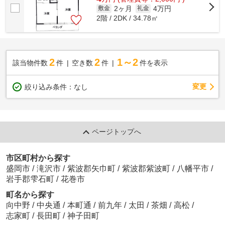
2ヶ月
4万円
敷金
礼金
2階 / 2DK / 34.78㎡
2
2
1～2
該当物件数
件
空き数
件
件を表示
変更
絞り込み条件：
なし
ページトップへ
市区町村から探す
盛岡市
/
滝沢市
/
紫波郡矢巾町
/
紫波郡紫波町
/
八幡平市
/
岩手郡雫石町
/
花巻市
町名から探す
向中野
/
中央通
/
本町通
/
前九年
/
太田
/
茶畑
/
高松
/
志家町
/
長田町
/
神子田町