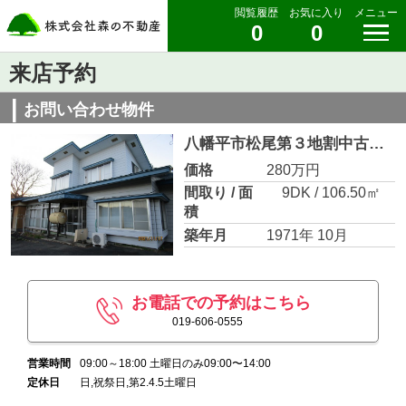
閲覧履歴
お気に入り
メニュー
0
0
来店予約
お問い合わせ物件
八幡平市松尾第３地割中古住宅
価格
280万円
間取り / 面
9DK / 106.50㎡
積
築年月
1971年 10月
お電話での予約はこちら
019-606-0555
営業時間
09:00～18:00 土曜日のみ09:00〜14:00
定休日
日,祝祭日,第2.4.5土曜日