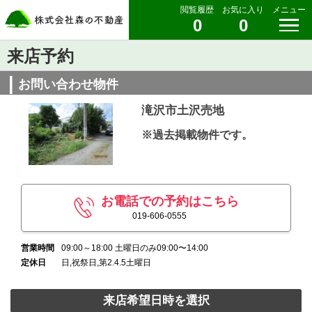
閲覧履歴
お気に入り
メニュー
0
0
来店予約
お問い合わせ物件
滝沢市土沢売地
※過去掲載物件です。
お電話での予約はこちら
019-606-0555
営業時間
09:00～18:00 土曜日のみ09:00〜14:00
定休日
日,祝祭日,第2.4.5土曜日
来店希望日時を選択