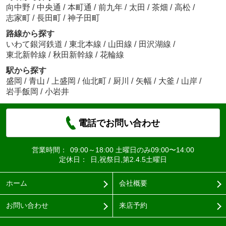
向中野
/
中央通
/
本町通
/
前九年
/
太田
/
茶畑
/
高松
/
志家町
/
長田町
/
神子田町
路線から探す
いわて銀河鉄道
/
東北本線
/
山田線
/
田沢湖線
/
東北新幹線
/
秋田新幹線
/
花輪線
駅から探す
盛岡
/
青山
/
上盛岡
/
仙北町
/
厨川
/
矢幅
/
大釜
/
山岸
/
岩手飯岡
/
小岩井
電話でお問い合わせ
営業時間：
09:00～18:00 土曜日のみ09:00〜14:00
定休日：
日,祝祭日,第2.4.5土曜日
ホーム
会社概要
お問い合わせ
来店予約