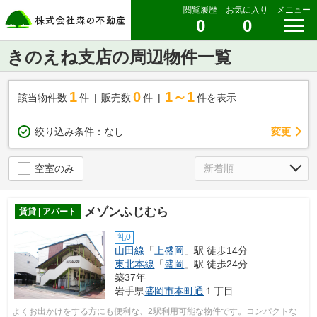
閲覧履歴
お気に入り
メニュー
0
0
きのえね支店の周辺物件一覧
1
0
1～1
該当物件数
件
販売数
件
件を表示
変更
絞り込み条件：
なし
空室のみ
メゾンふじむら
賃貸 | アパート
礼0
山田線
「
上盛岡
」駅 徒歩14分
東北本線
「
盛岡
」駅 徒歩24分
築37年
岩手県
盛岡市
本町通
１丁目
よくお出かけをする方にも便利な、2駅利用可能な物件です。コンパクトな