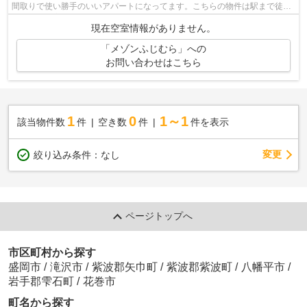
間取りで使い勝手のいいアパートになってます。こちらの物件は駅まで徒歩
で14分で到着します。数ある物件の中か...
現在空室情報がありません。
「メゾンふじむら」への
お問い合わせはこちら
1
0
1～1
該当物件数
件
空き数
件
件を表示
変更
絞り込み条件：
なし
ページトップへ
市区町村から探す
盛岡市
/
滝沢市
/
紫波郡矢巾町
/
紫波郡紫波町
/
八幡平市
/
岩手郡雫石町
/
花巻市
町名から探す